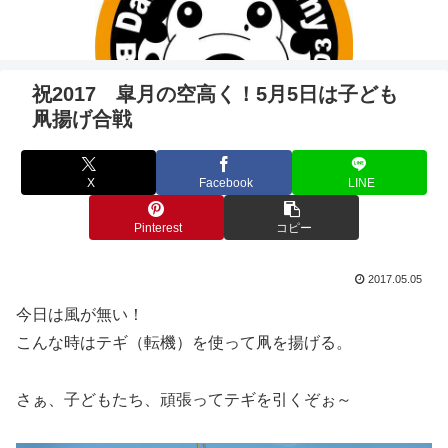
祝2017 皐月の空高く！5月5日は子ども
凧揚げ合戦
X
Facebook
LINE
Pinterest
コピー
2017.05.05
今日は風が無い！
こんな時はテギ（転機）を使って凧を揚げる。
さぁ、子どもたち、頑張ってテギを引くぞぉ～