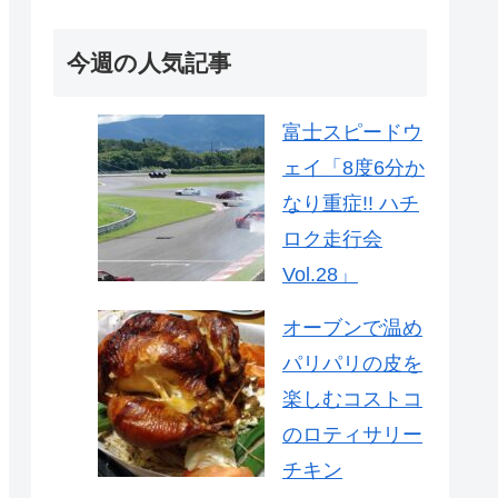
今週の人気記事
富士スピードウ
ェイ「8度6分か
なり重症!! ハチ
ロク走行会
Vol.28」
オーブンで温め
パリパリの皮を
楽しむコストコ
のロティサリー
チキン