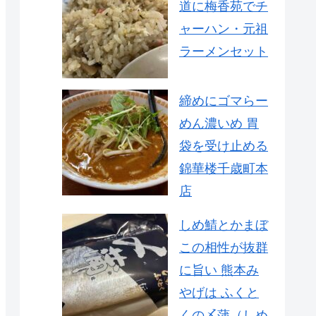
道に梅香苑でチ
ャーハン・元祖
ラーメンセット
締めにゴマらー
めん濃いめ 胃
袋を受け止める
錦華楼千歳町本
店
しめ鯖とかまぼ
この相性が抜群
に旨い 熊本み
やげは ふくと
くの〆蒲（しめ