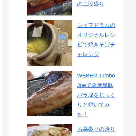
の二段盛り
シェフドラムの
オリジナルレシ
ピで焼きそばチ
ャレンジ
WEBER Jumbo
Joeで薩摩黒豚
バラ塊をじっく
りと焼いてみ
た！
お墓参りの帰り