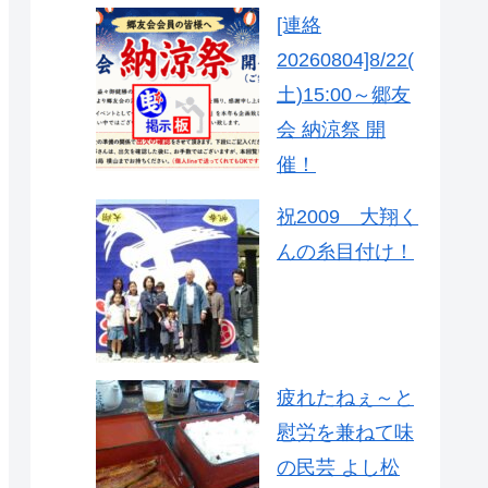
[連絡
20260804]8/22(
土)15:00～郷友
会 納涼祭 開
催！
祝2009 大翔く
んの糸目付け！
疲れたねぇ～と
慰労を兼ねて味
の民芸 よし松