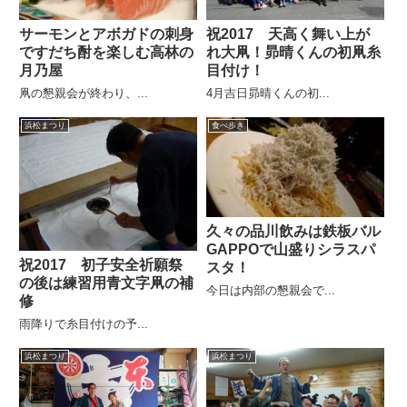
サーモンとアボガドの刺身
祝2017 天高く舞い上が
ですだち酎を楽しむ高林の
れ大凧！昴晴くんの初凧糸
月乃屋
目付け！
凧の懇親会が終わり、...
4月吉日昴晴くんの初...
浜松まつり
食べ歩き
久々の品川飲みは鉄板バル
GAPPOで山盛りシラスパ
祝2017 初子安全祈願祭
スタ！
の後は練習用青文字凧の補
今日は内部の懇親会で...
修
雨降りで糸目付けの予...
浜松まつり
浜松まつり