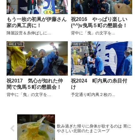
もう一枚の初凧が伊藤さん
祝2016 やっぱり楽しい
家の凧工房に！
(^^)v曳馬５町の懇親会！
陣屋設営＆糸伸ばしに...
背中に「曳」の文字を...
浜松まつり
浜松まつり
祝2017 気心が知れた仲
祝2024 町内凧の糸目付
間で曳馬５町の懇親会！
け
背中に「曳」の文字を...
予定通り町内凧２枚の...
飲み過ぎた帰りに身体が欲するのは 胃に
やさしい北留のたまごスープ