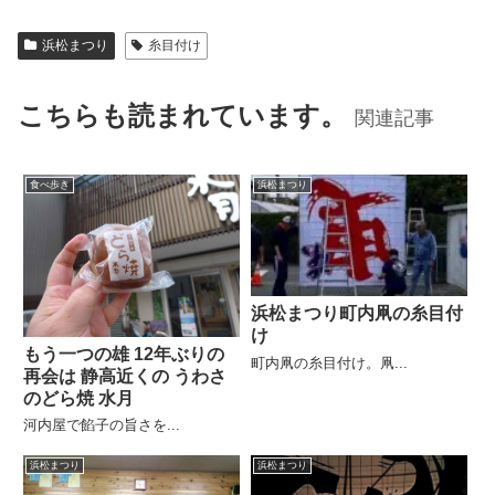
浜松まつり
糸目付け
こちらも読まれています。
関連記事
食べ歩き
浜松まつり
浜松まつり町内凧の糸目付
け
もう一つの雄 12年ぶりの
町内凧の糸目付け。凧...
再会は 静高近くの うわさ
のどら焼 水月
河内屋で餡子の旨さを...
浜松まつり
浜松まつり