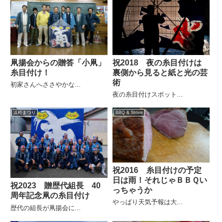
凧揚会からの贈答「小凧」
祝2018 夜の糸目付けは
糸目付け！
裏側から見ると紙と光の芸
術
初家さんへささやかな...
夜の糸目付けスポット...
浜松まつり
BBQ & Stove
祝2016 糸目付けの予定
日は雨！それじゃＢＢＱい
祝2023 贈歴代組長 40
っちゃうか
周年記念凧の糸目付け
やっぱり天気予報は大...
歴代の組長が凧揚会に...