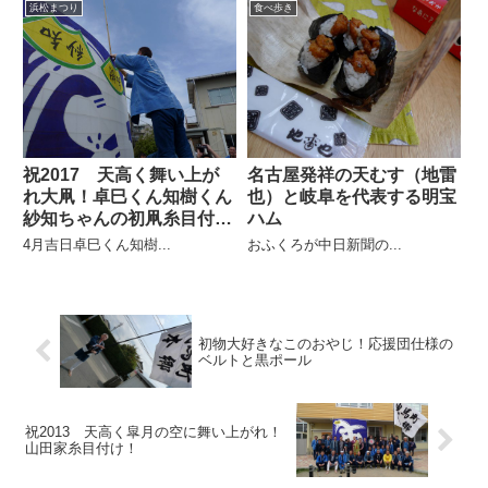
浜松まつり
食べ歩き
祝2017 天高く舞い上が
名古屋発祥の天むす（地雷
れ大凧！卓巳くん知樹くん
也）と岐阜を代表する明宝
紗知ちゃんの初凧糸目付
ハム
け！
4月吉日卓巳くん知樹...
おふくろが中日新聞の...
初物大好きなこのおやじ！応援団仕様の
ベルトと黒ポール
祝2013 天高く皐月の空に舞い上がれ！
山田家糸目付け！