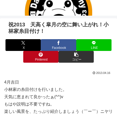
祝2013 天高く皐月の空に舞い上がれ！小
林家糸目付け！
X
Facebook
LINE
Pinterest
コピー
2013.04.16
4月吉日
小林家の糸目付けを行いました。
天気に恵まれて良かったぁ(^^)v
もはや説明は不要ですね。
楽しい風景を、たっぷり紹介しましょう（￣ー￣）ニヤリ