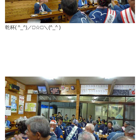
乾杯( ^_^)／□☆□＼(^_^ )