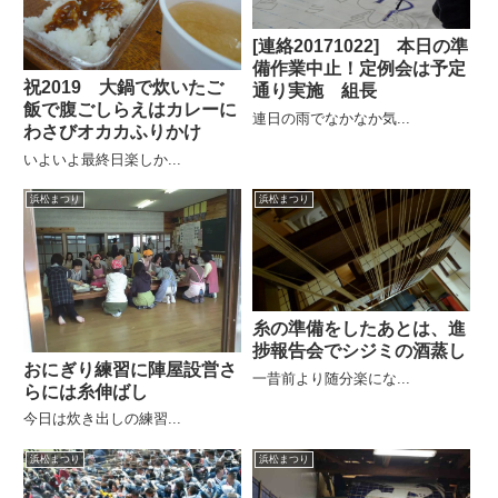
[連絡20171022] 本日の準
備作業中止！定例会は予定
祝2019 大鍋で炊いたご
通り実施 組長
飯で腹ごしらえはカレーに
連日の雨でなかなか気...
わさびオカカふりかけ
いよいよ最終日楽しか...
浜松まつり
浜松まつり
糸の準備をしたあとは、進
捗報告会でシジミの酒蒸し
おにぎり練習に陣屋設営さ
一昔前より随分楽にな...
らには糸伸ばし
今日は炊き出しの練習...
浜松まつり
浜松まつり