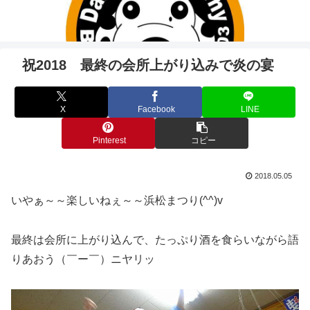
祝2018 最終の会所上がり込みで炎の宴
X
Facebook
LINE
Pinterest
コピー
2018.05.05
いやぁ～～楽しいねぇ～～浜松まつり(^^)v
最終は会所に上がり込んで、たっぷり酒を食らいながら語
りあおう（￣ー￣）ニヤリッ