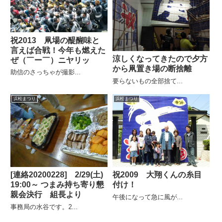
祝2013 凧場の醍醐味と
言えば合戦！今年も燃えた
涼しくなってきたので夕方
ぜ（￣ー￣）ニヤリッ
から凧置き場の断捨離
助信のさっちゃが撮影...
要らないもの全部捨て...
浜松まつり
浜松まつり
[連絡20200228] 2/29(土)
祝2009 大翔くんの糸目
19:00～ つまみ持ち寄り懇
付け！
親会決行 組長より
午後になって急に風が...
事務局の水谷です。2...