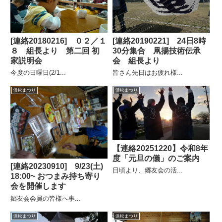
[連絡20190221] 24日8時
[連絡20180216] ０２／１
30分集合 凧揚技術伝承
８ 組長より 第二回 初
会 組長より
家説明会
皆さん先日はお疲れ様...
今度の日曜日(2/1...
浜松まつり
浜松まつり
【連絡20251220】令和8年
度「元旦の儀」のご案内
[連絡20230910] 9/23(土)
日頃より、郷友会の活...
18:00~ おつまみ持ち寄り
会を開催します
郷友会会員の皆様へ事...
浜松まつり
浜松まつり