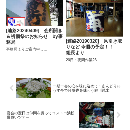
[連絡20240409] 会所開き
＆祈願祭のお知らせ by事
[連絡20190320] 凧引き取
務局
りなど 今週の予定！！
事務局よりご案内申し...
組長より
20日・夜間作業23...
一期一会の心を味に込めて！あんどりゅ
うす亭で吟醸香を味わう鯉川純米
宴会の翌日は仲間を誘ってコストコ浜松
爆買いツアー