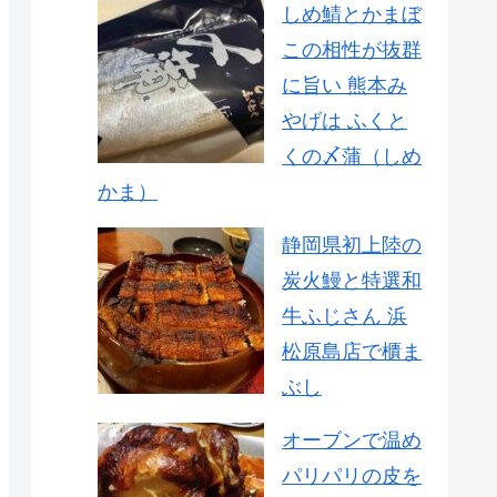
しめ鯖とかまぼ
この相性が抜群
に旨い 熊本み
やげは ふくと
くの〆蒲（しめ
かま）
静岡県初上陸の
炭火鰻と特選和
牛ふじさん 浜
松原島店で櫃ま
ぶし
オーブンで温め
パリパリの皮を