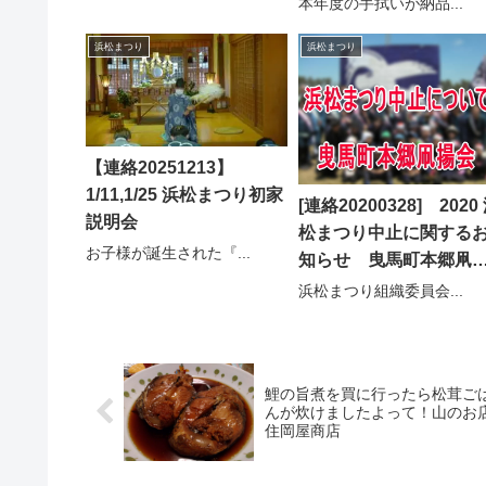
局長
本年度の手拭いが納品...
浜松まつり
浜松まつり
【連絡20251213】
1/11,1/25 浜松まつり初家
[連絡20200328] 2020
説明会
松まつり中止に関する
お子様が誕生された『...
知らせ 曳馬町本郷凧
会
浜松まつり組織委員会...
鯉の旨煮を買に行ったら松茸ご
んが炊けましたよって！山のお
住岡屋商店