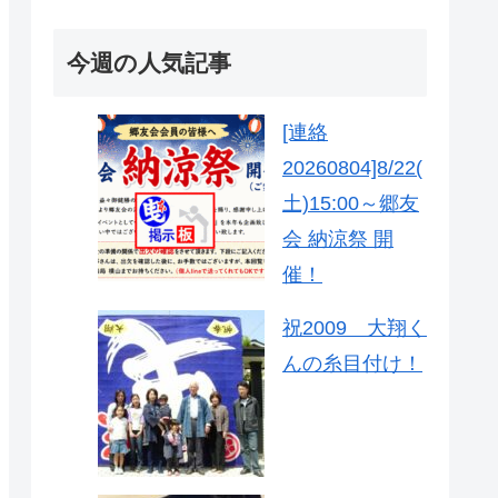
今週の人気記事
[連絡
20260804]8/22(
土)15:00～郷友
会 納涼祭 開
催！
祝2009 大翔く
んの糸目付け！