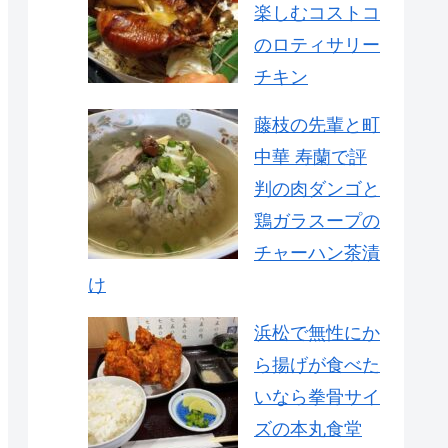
楽しむコストコ
のロティサリー
チキン
藤枝の先輩と町
中華 寿蘭で評
判の肉ダンゴと
鶏ガラスープの
チャーハン茶漬
け
浜松で無性にか
ら揚げが食べた
いなら拳骨サイ
ズの本丸食堂