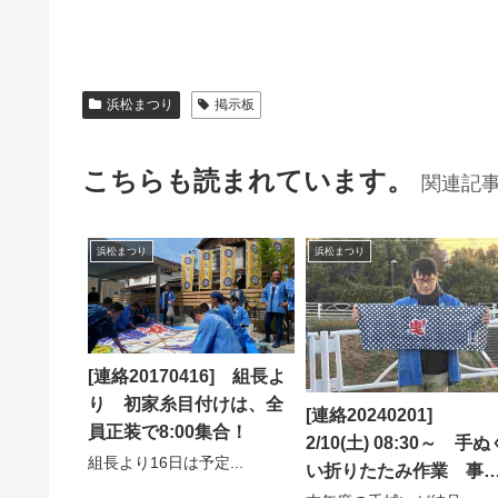
浜松まつり
掲示板
こちらも読まれています。
関連記
浜松まつり
浜松まつり
[連絡20170416] 組長よ
り 初家糸目付けは、全
[連絡20240201]
員正装で8:00集合！
2/10(土) 08:30～ 手ぬ
組長より16日は予定...
い折りたたみ作業 事