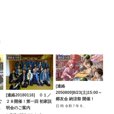
事
浜松まつり
浜松まつり
[連絡
2050809]8/23(土)15:00～
[連絡20180116] ０１／
郷友会 納涼祭 開催！
ぐ
２８開催！第一回 初家説
日 時 令和７年 8...
務
明会のご案内