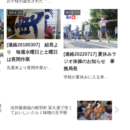
お子様が誕生された『...
浜松まつり
浜松まつり
[連絡20180307] 組長よ
り 毎週水曜日と土曜日
[連絡20220717] 夏休みラ
 浜
は夜間作業
ジオ体操のお知らせ 事
お
先週末より夜間作業が...
務局長
揚
学校が夏休みに入る来...
は
信州最南端の根羽村 富久屋で安く
店
ておいしいクルミ味噌の五平餅