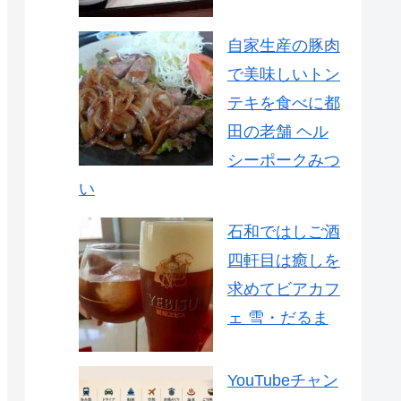
自家生産の豚肉
で美味しいトン
テキを食べに都
田の老舗 ヘル
シーポークみつ
い
石和ではしご酒
四軒目は癒しを
求めてビアカフ
ェ 雪・だるま
YouTubeチャン