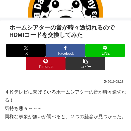
ホームシアターの音が時々途切れるので
HDMIコードを交換してみた
X
Facebook
LINE
Pinterest
コピー
2019.08.25
４Ｋテレビに繋げているホームシアターの音が時々途切れ
る！
気持ち悪ぅ～～～
同様な事象が無いか調べると、２つの懸念が見つかった。