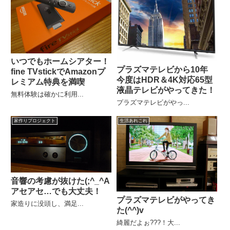
いつでもホームシアター！
プラズマテレビから10年
fine TVstickでAmazonプ
今度はHDR＆4K対応65型
レミアム特典を満喫
液晶テレビがやってきた！
無料体験は確かに利用...
プラズマテレビがやっ...
家作りプロジェクト
生活あれこれ
音響の考慮が抜けた(;^_^A
アセアセ…でも大丈夫！
プラズマテレビがやってき
家造りに没頭し、満足...
た(^^)v
綺麗だよぉ???！大...