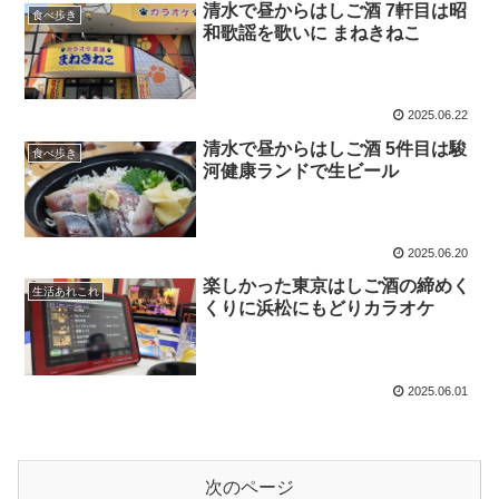
清水で昼からはしご酒 7軒目は昭
食べ歩き
和歌謡を歌いに まねきねこ
2025.06.22
清水で昼からはしご酒 5件目は駿
食べ歩き
河健康ランドで生ビール
2025.06.20
楽しかった東京はしご酒の締めく
生活あれこれ
くりに浜松にもどりカラオケ
2025.06.01
次のページ