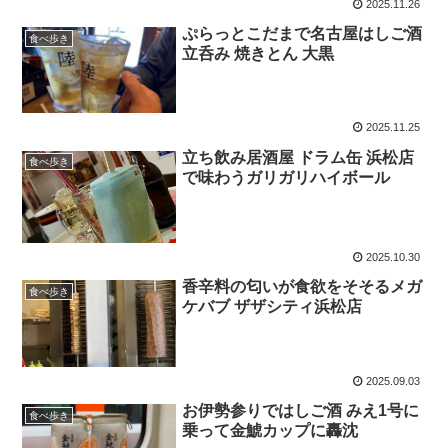
2025.11.26
ぷらっとこだまで名古屋はしご酒
食べ歩き
立呑み 焼きとん 大黒
2025.11.25
立ち飲み居酒屋 ドラム缶 浜松店
食べ歩き
で味わうガリガリハイボール
2025.10.30
香辛料の匂いが食欲をそそるメガ
食べ歩き
ケバブ ザザシティ浜松店
2025.09.03
お伊勢参りではしご酒 みえ1号に
食べ歩き
乗って金鯱カップに轟沈