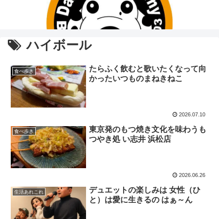
ハイボール
たらふく飲むと歌いたくなって向
食べ歩き
かったいつものまねきねこ
2026.07.10
東京発のもつ焼き文化を味わうも
食べ歩き
つやき処 い志井 浜松店
2026.06.26
デュエットの楽しみは 女性（ひ
生活あれこれ
と）は愛に生きるの はぁ～ん