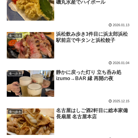
磯丸水産でハイボール
2026.01.13
浜松飲み歩き3件目に浜太郎浜松
食べ歩き
駅前店で牛タンと浜松餃子
2026.01.04
静かに戻った灯り 立ち呑み処
食べ歩き
izumo→BAR 縁 再開の夜
2025.12.15
名古屋はしご酒2軒目に総本家備
食べ歩き
長扇屋 名古屋本店