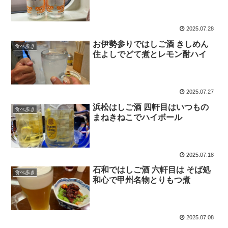
2025.07.28
お伊勢参りではしご酒 きしめん
食べ歩き
住よしでどて煮とレモン酎ハイ
2025.07.27
浜松はしご酒 四軒目はいつもの
食べ歩き
まねきねこでハイボール
2025.07.18
石和ではしご酒 六軒目は そば処
食べ歩き
和心で甲州名物とりもつ煮
2025.07.08