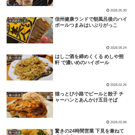
2026.05.30
信州健康ランドで朝風呂後のハイ
生活あれこれ
ボールつまみはいぶりがっこ
2026.05.24
はしご酒を締めくくる めしや朔
食べ歩き
軒 で濃いめのハイボール
2026.02.26
猫っとび小路でビールと餃子 チ
食べ歩き
ャーハンとあんかけ五目そば
2026.02.06
驚きの24時間営業 下見を兼ねて
食べ歩き