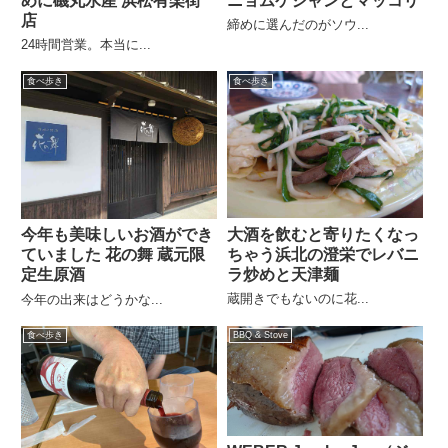
めに磯丸水産 浜松有楽街
ニョムケジャンとマッコリ
店
締めに選んだのがソウ...
24時間営業。本当に...
食べ歩き
食べ歩き
大酒を飲むと寄りたくなっ
今年も美味しいお酒ができ
ちゃう浜北の澄栄でレバニ
ていました 花の舞 蔵元限
ラ炒めと天津麺
定生原酒
蔵開きでもないのに花...
今年の出来はどうかな...
食べ歩き
BBQ & Stove