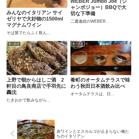
WEBER Jumbo Joe（ジ
ャンボジョー）BBQで大
みんなのイタリアン サイ
切な下準備
ゼリヤで大好物の1500ml
二週連続のWEBER...
マグナムワイン
そば屋でたらふく飲ん...
食べ歩き
食べ歩き
上野で朝からはしご酒 2
肴町のオータムテラスで味
軒目の鳥良商店で手羽先に
わう秋田日本酒飲み比べ
轟沈
オータムテラスは、日...
たきおかで飲みながら...
赤ワインとエスカルゴが止まらない俺た
ちのイタリアン