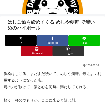
はしご酒を締めくくる めしや朔軒 で濃い
めのハイボール
X
Facebook
LINE
Pinterest
コピー
2026.02.26
浜松はしご酒、まだまだ続いて、めしや朔軒。最近よく利
用するようになった店。
肩の力が抜けて、腹と心を同時に満たしてくれる。
軽く一杯のつもりが、ここに来ると話は別。