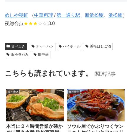
めしや朔軒
（
中華料理
/
第一通り駅
、
新浜松駅
、
浜松駅
）
夜総合点
★★★
☆☆
3.0
食べ歩き
チャーハン
ハイボール
浜松はしご酒
浜松昼呑み
町中華
こちらも読まれています。
関連記事
食べ歩き
食べ歩き
本当に２４時間営業か確か
ソウル屋でかぶりつくヤン