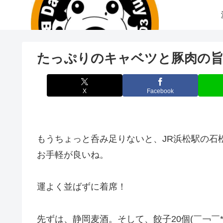
たっぷりのキャベツと豚肉の旨
X
Facebook
もうちょっと呑み足りないと、JR浜松駅の石
お手軽が良いね。
運よく並ばずに着席！
先ずは、静岡麦酒。そして、餃子20個(￣￢￣*