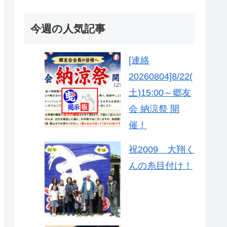
今週の人気記事
[連絡
20260804]8/22(
土)15:00～郷友
会 納涼祭 開
催！
祝2009 大翔く
んの糸目付け！