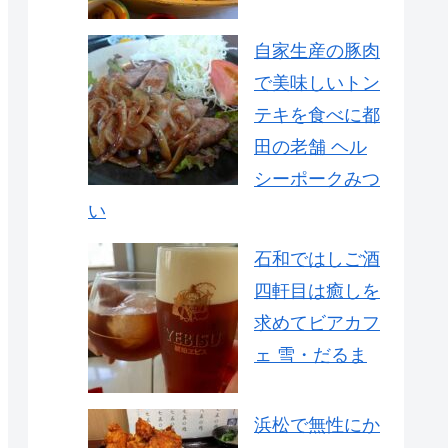
自家生産の豚肉
で美味しいトン
テキを食べに都
田の老舗 ヘル
シーポークみつ
い
石和ではしご酒
四軒目は癒しを
求めてビアカフ
ェ 雪・だるま
浜松で無性にか