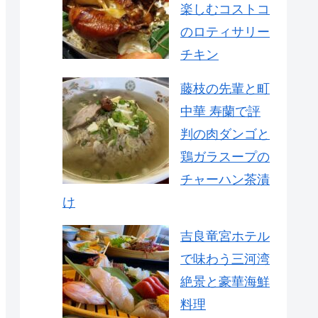
楽しむコストコ
のロティサリー
チキン
藤枝の先輩と町
中華 寿蘭で評
判の肉ダンゴと
鶏ガラスープの
チャーハン茶漬
け
吉良竜宮ホテル
で味わう三河湾
絶景と豪華海鮮
料理