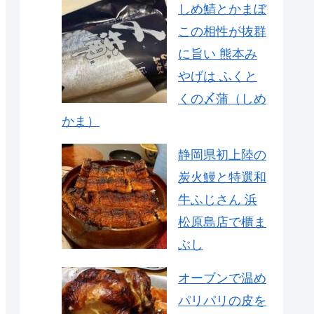
しめ鯖とかまぼ
この相性が抜群
に旨い 熊本み
やげは ふくと
くの〆蒲（しめ
かま）
静岡県初上陸の
炭火鰻と特選和
牛ふじさん 浜
松原島店で櫃ま
ぶし
オーブンで温め
パリパリの皮を