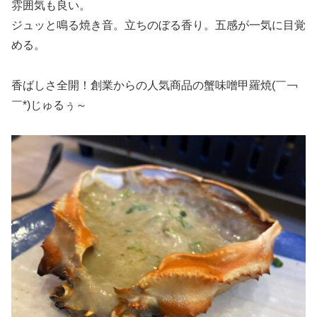
雰囲気も良い。
ジュッと鳴る焼き音。立ちのぼる香り。五感が一気に目覚
める。
香ばしさ全開！創業からの人気商品の蟹味噌甲羅焼(￣￢
￣*)じゅるぅ～