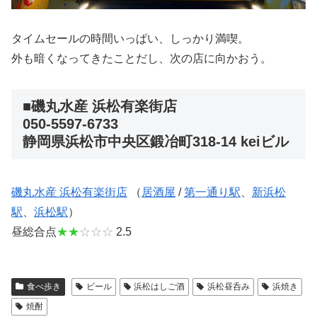
タイムセールの時間いっぱい、しっかり満喫。
外も暗くなってきたことだし、次の店に向かおう。
■磯丸水産 浜松有楽街店
050-5597-6733
静岡県浜松市中央区鍛冶町318-14 keiビル
磯丸水産 浜松有楽街店
（
居酒屋
/
第一通り駅
、
新浜松
駅
、
浜松駅
）
昼総合点
★★
☆☆☆
2.5
食べ歩き
ビール
浜松はしご酒
浜松昼呑み
浜焼き
焼酎