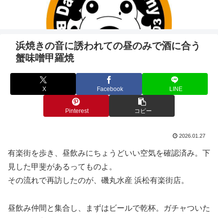
浜焼きの音に誘われての昼のみで酒に合う
蟹味噌甲羅焼
X
Facebook
LINE
Pinterest
コピー
2026.01.27
有楽街を歩き、昼飲みにちょうどいい空気を確認済み。下
見した甲斐があるってものよ。
その流れで再訪したのが、磯丸水産 浜松有楽街店。
昼飲み仲間と集合し、まずはビールで乾杯。ガチャついた