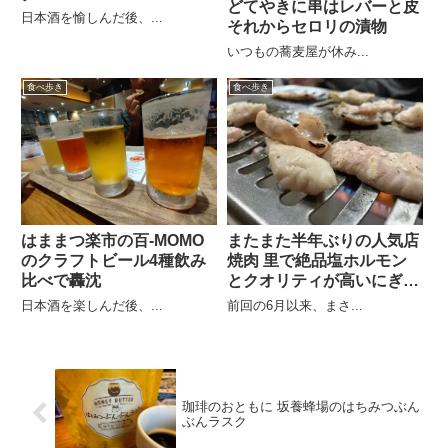
どてやきに串はレバーと皮
日本酒を愉しんだ後、...
それからセロリの漬物
いつもの蕎麦屋が休み...
食べ歩き
食べ歩き
はままつ楽市の百-MOMO
またまた半年ぶりの人気店
のクラフトビール4種飲み
焼肉 里で絶品塩ホルモン
比べで轟沈
とクオリティが高いにぎり
寿司
日本酒を楽しんだ後、...
前回の6月以来、まさ...
珈琲のおともに 坂養蜂場のはちみつぶん
ぶんラスク