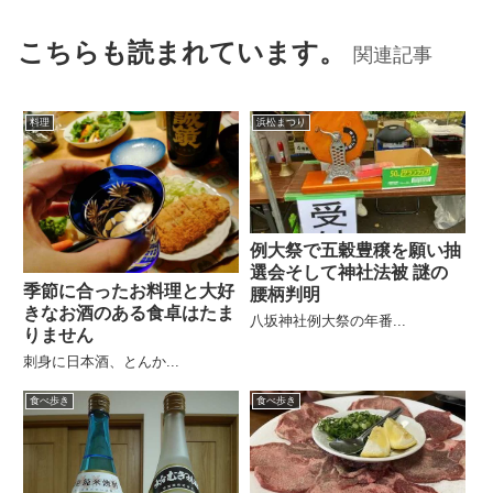
こちらも読まれています。
関連記事
料理
浜松まつり
例大祭で五穀豊穣を願い抽
選会そして神社法被 謎の
季節に合ったお料理と大好
腰柄判明
きなお酒のある食卓はたま
八坂神社例大祭の年番...
りません
刺身に日本酒、とんか...
食べ歩き
食べ歩き