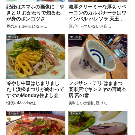
記録はスマホの画像に！や
濃厚クリーミーな厚切りベ
きとり おかわりで知るわ
ーコンのカルボナーラはワ
が身のポンコツさ
インバル ハレソラ 天王洲
店
昼のみも3軒目になる...
最近行っていないお店...
食べ歩き
食べ歩き
冷やし中華はじまりまし
フジサン・デリ はままつ
た！浜松まつりが終わって
楽市店でキンミヤの宮崎本
すぐのMonday住よし会
店 宮の雪
恒例のMonday住...
美味しい余韻に浸りな...
食べ歩き
食べ歩き