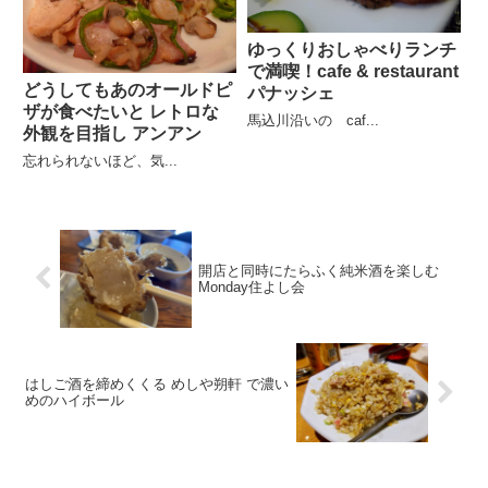
ゆっくりおしゃべりランチ
で満喫！cafe & restaurant
どうしてもあのオールドピ
パナッシェ
ザが食べたいと レトロな
馬込川沿いの caf...
外観を目指し アンアン
忘れられないほど、気...
開店と同時にたらふく純米酒を楽しむ
Monday住よし会
はしご酒を締めくくる めしや朔軒 で濃い
めのハイボール