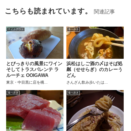
こちらも読まれています。
関連記事
テイクアウト
食べ歩き
とびっきりの風景にワイン
浜松はしご酒の〆はそば処
そしてトラスパレンテ ラ
粼（せせらぎ）のカレーう
ルーチェ OOIGAWA
どん
東京・中目黒に店を構...
さんざん飲み歩いたは...
食べ歩き
食べ歩き