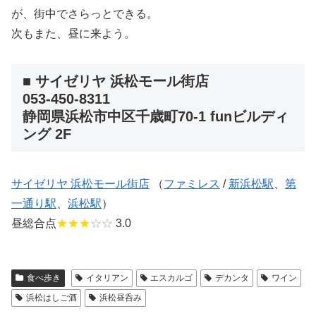
が、街中でさらっとできる。
次もまた、昼に来よう。
■ サイゼリヤ 浜松モール街店
053-450-8311
静岡県浜松市中区千歳町70-1 funビルディ
ング 2F
サイゼリヤ 浜松モール街店
（
ファミレス
/
新浜松駅
、
第
一通り駅
、
浜松駅
）
昼総合点
★★★
☆☆
3.0
食べ歩き
イタリアン
エスカルゴ
デカンタ
ワイン
浜松はしご酒
浜松昼呑み