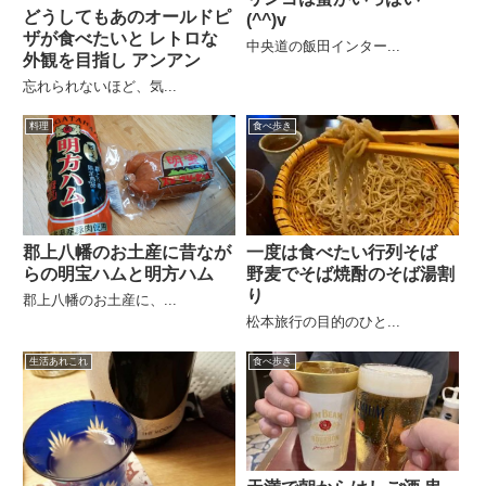
どうしてもあのオールドピ
(^^)v
ザが食べたいと レトロな
中央道の飯田インター...
外観を目指し アンアン
忘れられないほど、気...
料理
食べ歩き
郡上八幡のお土産に昔なが
一度は食べたい行列そば
らの明宝ハムと明方ハム
野麦でそば焼酎のそば湯割
り
郡上八幡のお土産に、...
松本旅行の目的のひと...
生活あれこれ
食べ歩き