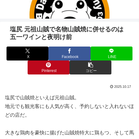
塩尻 元祖山賊で名物山賊焼に併せるのは
五一ワインと夜明け前
X
Facebook
LINE
Pinterest
コピー
2025.10.17
塩尻で山賊焼といえば元祖山賊。
地元でも観光客にも人気が高く、予約しないと入れないほ
どの店だ。
大きな鶏肉を豪快に揚げた山賊焼特大に鶏もつ、そして馬