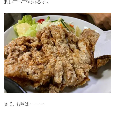
刺し(￣￢￣*)じゅるぅ～
さて、お味は・・・・