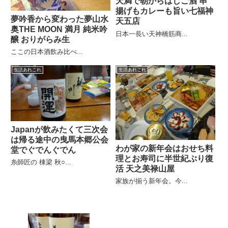
天満で朝からはしご酒 串
揚げもカレーも旨い七福神
夢吟香から変わった夢山水
天五店
奥THE MOON 満月 純米吟
日本一長い天神橋筋商...
醸 おりがらみ生
ここの日本酒飲み比べ...
生活あれこれ
生活あれこれ
Japanが飲みたくて三次会
は帰る途中の曳馬本郷公会
わが家の新年会はおせち料
堂でぐでんぐでん
理とお寿司に半世紀ぶり復
糸師匠の 棟梁 秋○...
活 天之美禄山屋
家族が揃う新年会。今...