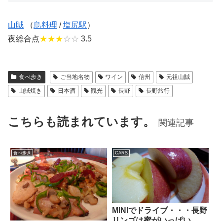
山賊
（
鳥料理
/
塩尻駅
）
夜総合点
★★★
☆☆
3.5
食べ歩き
ご当地名物
ワイン
信州
元祖山賊
山賊焼き
日本酒
観光
長野
長野旅行
こちらも読まれています。
関連記事
食べ歩き
CARS
MINIでドライブ・・・長野
リンゴは蜜がいっぱい