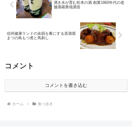
湧き水が育む松本の酒 創業1860年代の老
舗酒蔵善哉酒造
信州健康ランドの余韻を肴にする居酒屋
まつの鳥もつ煮と馬刺し
コメント
コメントを書き込む
ホーム
食べ歩き