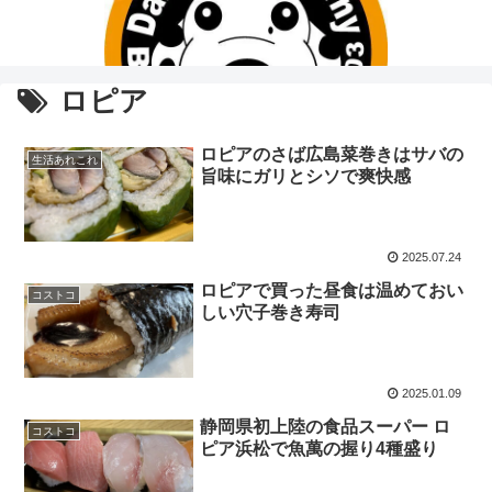
ロピア
ロピアのさば広島菜巻きはサバの
生活あれこれ
旨味にガリとシソで爽快感
2025.07.24
ロピアで買った昼食は温めておい
コストコ
しい穴子巻き寿司
2025.01.09
静岡県初上陸の食品スーパー ロ
コストコ
ピア浜松で魚萬の握り4種盛り