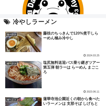
冷やしラーメン
藤枝のちっきんで120%煮干しら
食べ歩き
ーめん極み冷やし
2024.03.25
塩尻無料送迎バス乗り継ぎツアー
食べ歩き
第五弾 朝ラーは らーめん まごこ
ろ
2023.06.11
蓮華寺池公園近くの朝から食べた
食べ歩き
いラーメンは 支那そば しげもと