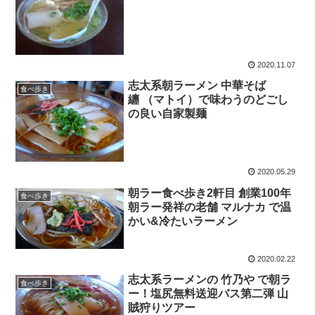
2020.11.07
志太系朝ラーメン 中華そば
食べ歩き
纏 （マトイ）で味わうのどごし
の良い自家製麺
2020.05.29
朝ラー食べ歩き2軒目 創業100年
食べ歩き
朝ラー発祥の老舗 マルナカ で温
かい&冷たいラーメン
2020.02.22
志太系ラーメンの 竹乃や で朝ラ
食べ歩き
ー！塩尻無料送迎バス第二弾 山
賊狩りツアー