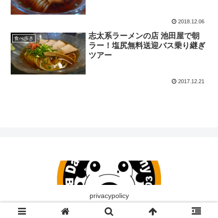
2018.12.06
志太系ラーメンの店 池田屋で朝
食べ歩き
ラー！塩尻無料送迎バス乗り継ぎ
ツアー
2017.12.21
privacypolicy
© 愉快なダルメシアン.