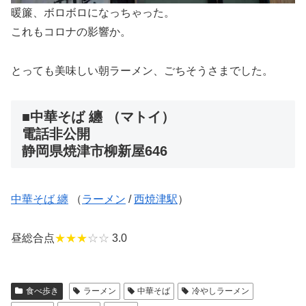
暖簾、ボロボロになっちゃった。
これもコロナの影響か。
とっても美味しい朝ラーメン、ごちそうさまでした。
■中華そば 纏 （マトイ）
電話非公開
静岡県焼津市柳新屋646
中華そば 纏
（
ラーメン
/
西焼津駅
）
昼総合点
★★★
☆☆
3.0
食べ歩き
ラーメン
中華そば
冷やしラーメン