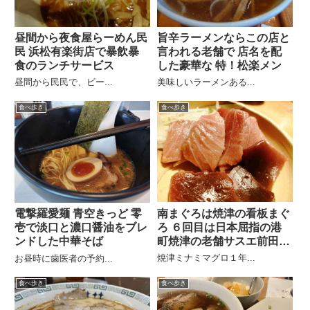
昼間から夜食屋らーめん民
旨辛ラーメンならこの店と
民 浜松有楽街店で暴飲暴
言われる老舗で 店名を配
食のランチサービス
した豪華な 特！松楽メン
昼間から民民で、ビー...
美味しいラーメンある...
食べ歩き
食べ歩き
南まぐろは焼津の看板まぐ
電撃羅愛麺 青空きっど 零
ろ ６回目は日本屈指の港
壱で淡口と濃口醤油をブレ
町焼津の老舗サスエ前田魚
ンドした中華そば
店
焼津ミナミマグロ１年...
お昼時に歯医者の予約...
食べ歩き
食べ歩き