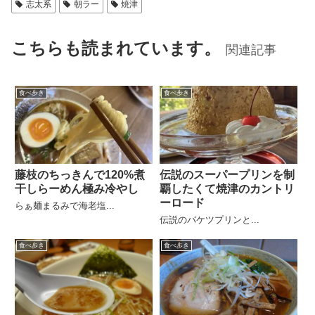
志太系
朝ラー
焼津
こちらも読まれています。
関連記事
食べ歩き
食べ歩き
藤枝のちっきんで120%煮
伝説のスーパープリンを制
干しらーめん極み冷やし
覇したくて焼津のカントリ
ーロード
らぁ麺まるみで海老塩...
伝説のバケツプリンと...
食べ歩き
食べ歩き