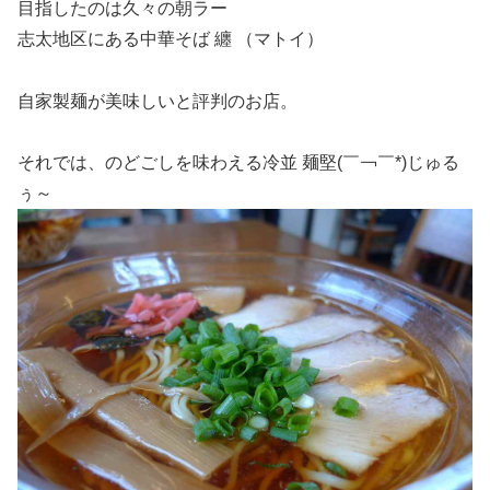
目指したのは久々の朝ラー
志太地区にある中華そば 纏 （マトイ）
自家製麺が美味しいと評判のお店。
それでは、のどごしを味わえる冷並 麺堅(￣￢￣*)じゅる
ぅ～