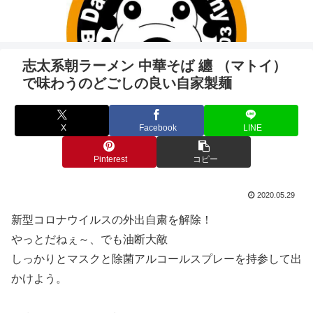
志太系朝ラーメン 中華そば 纏 （マトイ）
で味わうのどごしの良い自家製麺
X
Facebook
LINE
Pinterest
コピー
2020.05.29
新型コロナウイルスの外出自粛を解除！
やっとだねぇ～、でも油断大敵
しっかりとマスクと除菌アルコールスプレーを持参して出
かけよう。