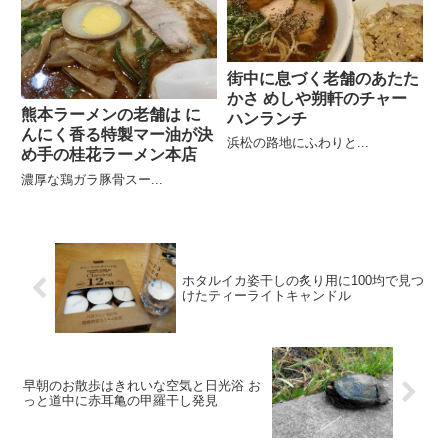
街中に息づく老舗のあたた
かさ めしや朔軒のチャー
熊本ラーメンの老舗は に
ハンランチ
んにく香る特製マー油が決
浜松の路地にふわりと...
め手の桂花ラーメン本店
濃厚な鶏ガラ豚骨スー...
ホタルイカ姿干しの炙り用に100均で見つ
けたティーライトキャンドル
早朝のお散歩はきれいな空気と日光浴 お
っと道中に赤耳亀の甲羅干し発見