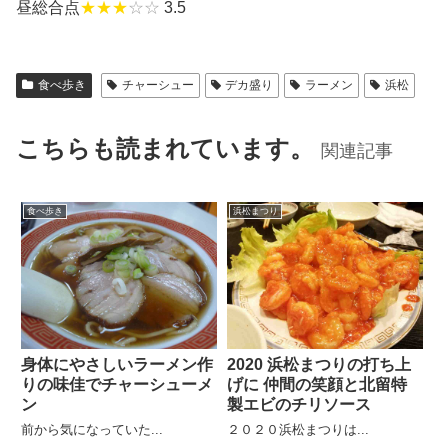
昼総合点
★★★
☆☆
3.5
食べ歩き
チャーシュー
デカ盛り
ラーメン
浜松
こちらも読まれています。
関連記事
食べ歩き
浜松まつり
身体にやさしいラーメン作
2020 浜松まつりの打ち上
りの味佳でチャーシューメ
げに 仲間の笑顔と北留特
ン
製エビのチリソース
前から気になっていた...
２０２０浜松まつりは...