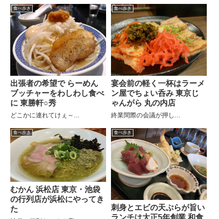
食べ歩き
食べ歩き
出張者の希望で らーめん
宴会前の軽く一杯はラーメ
ブッチャーをわしわし食べ
ン屋でちょい呑み 東京じ
に 東勝軒○秀
ゃんがら 丸の内店
どこかに連れてけぇ～...
終業間際の会議が押し...
食べ歩き
食べ歩き
むかん 浜松店 東京・池袋
の行列店が浜松にやってき
刺身とエビの天ぷらが旨い
た
ランチは大正5年創業 和食