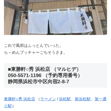
これで風邪はふっとんでいった。
ら～めんブッチャーごちそうさま。
■東勝軒○秀 浜松店 （マルヒデ）
050-5571-1196 （予約専用番号）
静岡県浜松市中区向宿2-8-7
東勝軒○秀 浜松店
（
ラーメン
/
浜松駅
、
新浜松駅
、
第一通
り駅
）