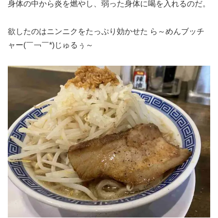
身体の中から炎を燃やし、弱った身体に喝を入れるのだ。
欲したのはニンニクをたっぷり効かせた ら～めんブッチ
ャー(￣￢￣*)じゅるぅ～