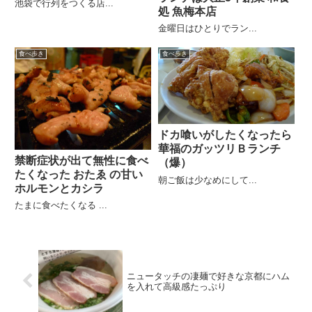
池袋で行列をつくる店...
処 魚梅本店
金曜日はひとりでラン...
食べ歩き
食べ歩き
ドカ喰いがしたくなったら
華福のガッツリＢランチ
禁断症状が出て無性に食べ
（爆）
たくなった おたゑ の甘い
朝ご飯は少なめにして...
ホルモンとカシラ
たまに食べたくなる ...
ニュータッチの凄麺で好きな京都にハム
を入れて高級感たっぷり