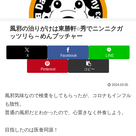
風邪の治りがけは東勝軒○秀でニンニクガ
ッツリら～めんブッチャー
X
Facebook
LINE
Pinterest
コピー
2024.03.05
風邪気味なので検査をしてもらったが、コロナもインフル
も陰性。
普通の風邪だとわかったので、心置きなく外食しよう。
目指したのは医食同源！