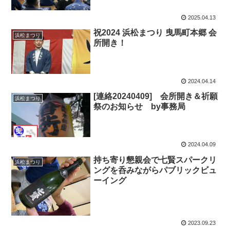
2025.04.13
祝2024 浜松まつり 曳馬町本郷 会
浜松まつり
所開き！
2024.04.14
[連絡20240409] 会所開き＆祈願
浜松まつり
祭のお知らせ by事務局
2024.04.09
持ち寄り懇親会で七賢スパークリ
浜松まつり
ングを呑みながらパブリックビュ
ーイング
2023.09.23