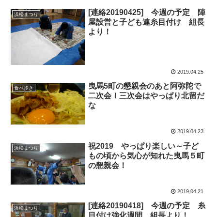
[連絡20190425] 今週の予定 陣
浜松まつり
屋設営と子ども連糸目付け 組長
より！
2019.04.25
曳馬5町の懇親会のあと阿弥陀で
食べ歩き
二次会！三次会はやっぱり北留だ
な
2019.04.23
祝2019 やっぱり楽しい～子ど
浜松まつり
もの頃から気心が知れた曳馬５町
の懇親会！
2019.04.21
[連絡20190418] 今週の予定 糸
浜松まつり
目付け強化週間 組長より！