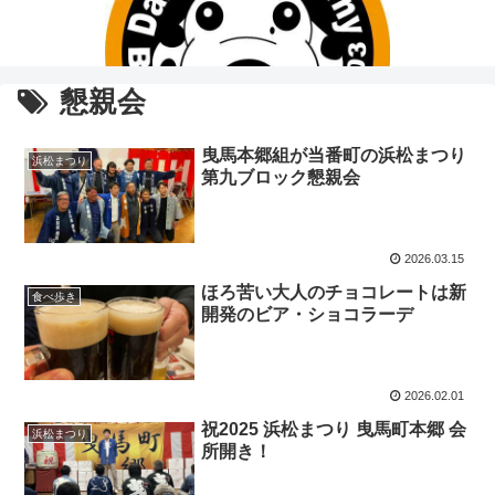
懇親会
曳馬本郷組が当番町の浜松まつり
浜松まつり
第九ブロック懇親会
2026.03.15
ほろ苦い大人のチョコレートは新
食べ歩き
開発のビア・ショコラーデ
2026.02.01
祝2025 浜松まつり 曳馬町本郷 会
浜松まつり
所開き！