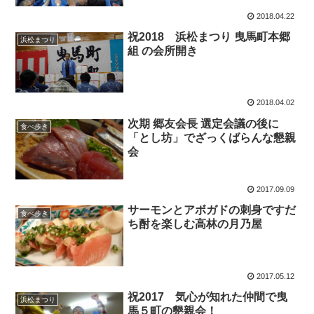
2018.04.22
祝2018 浜松まつり 曳馬町本郷
浜松まつり
組 の会所開き
2018.04.02
次期 郷友会長 選定会議の後に
食べ歩き
「とし坊」でざっくばらんな懇親
会
2017.09.09
サーモンとアボガドの刺身ですだ
食べ歩き
ち酎を楽しむ高林の月乃屋
2017.05.12
祝2017 気心が知れた仲間で曳
浜松まつり
馬５町の懇親会！