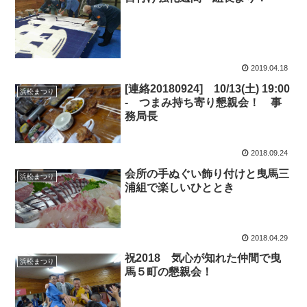
2019.04.18
[連絡20180924] 10/13(土) 19:00
浜松まつり
- つまみ持ち寄り懇親会！ 事
務局長
2018.09.24
会所の手ぬぐい飾り付けと曳馬三
浜松まつり
浦組で楽しいひととき
2018.04.29
祝2018 気心が知れた仲間で曳
浜松まつり
馬５町の懇親会！