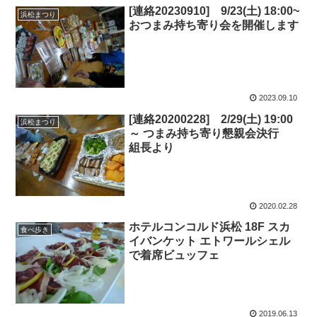
[連絡20230910] 9/23(土) 18:00~
浜松まつり
おつまみ持ち寄り会を開催します
2023.09.10
[連絡20200228] 2/29(土) 19:00
浜松まつり
～ つまみ持ち寄り懇親会決行
組長より
2020.02.28
ホテルコンコルド浜松 18F スカ
食べ歩き
イバンケット エトワールシェル
で着席ビュッフェ
2019.06.13