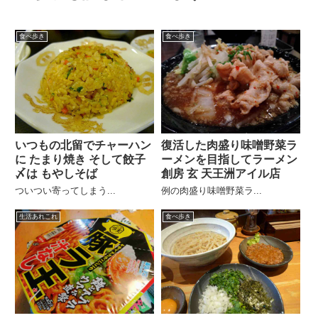
食べ歩き
食べ歩き
いつもの北留でチャーハン
復活した肉盛り味噌野菜ラ
に たまり焼き そして餃子
ーメンを目指してラーメン
〆は もやしそば
創房 玄 天王洲アイル店
ついつい寄ってしまう...
例の肉盛り味噌野菜ラ...
生活あれこれ
食べ歩き