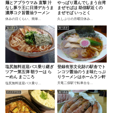
麺とアブラウマみ 直撃 汁
やっぱり選んでしまう台湾
なし豚ラ王に日清デカうま
まぜそばは 助信駅近くの
濃厚コク旨醤油ラーメン
まぜそば いっとく
休みの日くらい、簡単...
久しぶりの月曜日休み...
食べ歩き
食べ歩き
登録有形文化財の駅舎でト
塩尻無料送迎バス乗り継ぎ
ンコツ醤油のうま味たっぷ
ツアー第五弾 朝ラーは ら
りラーメンはホームラン軒
ーめん まごころ
天竜二俣駅で転車台を...
塩尻無料送迎バス乗り...
テイクアウト
食べ歩き