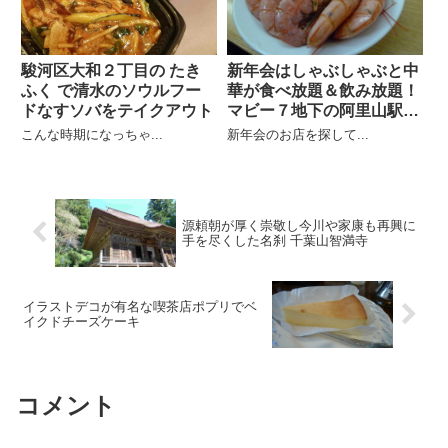
駿河区大和２丁目の たき
新年会はしゃぶしゃぶと中
ふく で清水のソウルフー
華が食べ放題＆飲み放題！
ドなすソバをテイクアウト
マビー７地下の阿里山駅前
店
こんな時期になっちゃ...
新年会のお店を探して...
源頼朝が厚く崇敬し今川や家康も再興に
手を尽くした名刹 千葉山智満寺
イラストデコが有名な喫茶店ポプリでベ
イクドチーズケーキ
コメント