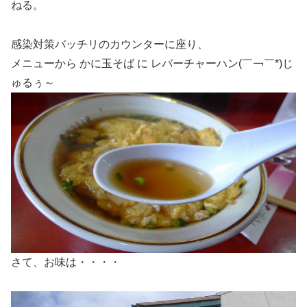
ねる。
感染対策バッチリのカウンターに座り、
メニューから かに玉そば に レバーチャーハン(￣￢￣*)じ
ゅるぅ～
さて、お味は・・・・