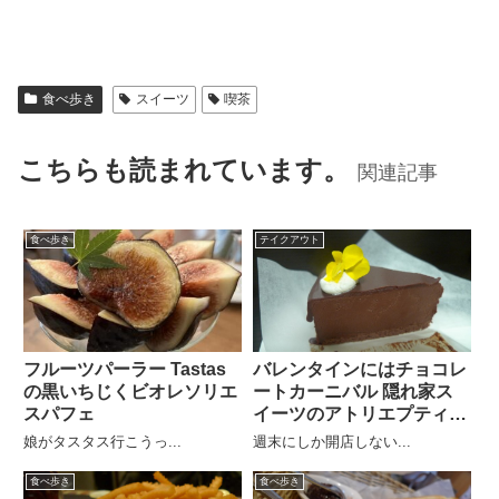
食べ歩き
スイーツ
喫茶
こちらも読まれています。
関連記事
食べ歩き
テイクアウト
フルーツパーラー Tastas
バレンタインにはチョコレ
の黒いちじくビオレソリエ
ートカーニバル 隠れ家ス
スパフェ
イーツのアトリエプティカ
ラン
娘がタスタス行こうっ...
週末にしか開店しない...
食べ歩き
食べ歩き