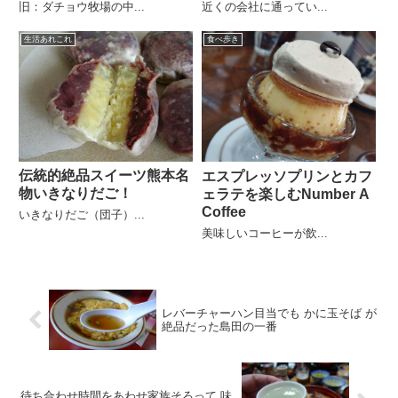
ヒー
旧：ダチョウ牧場の中...
近くの会社に通ってい...
生活あれこれ
食べ歩き
伝統的絶品スイーツ熊本名
エスプレッソプリンとカフ
物いきなりだご！
ェラテを楽しむNumber A
Coffee
いきなりだご（団子）...
美味しいコーヒーが飲...
レバーチャーハン目当でも かに玉そば が
絶品だった島田の一番
待ち合わせ時間をあわせ家族そろって 味