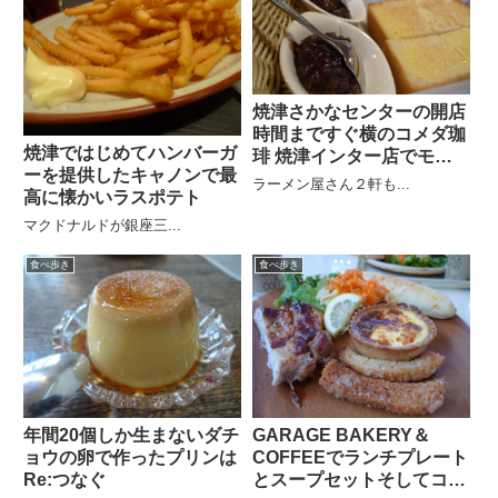
焼津さかなセンターの開店
時間まですぐ横のコメダ珈
焼津ではじめてハンバーガ
琲 焼津インター店でモー
ーを提供したキャノンで最
ニング！
ラーメン屋さん２軒も...
高に懐かいラスポテト
マクドナルドが銀座三...
食べ歩き
食べ歩き
年間20個しか生まないダチ
GARAGE BAKERY＆
ョウの卵で作ったプリンは
COFFEEでランチプレート
Re:つなぐ
とスープセットそしてコー