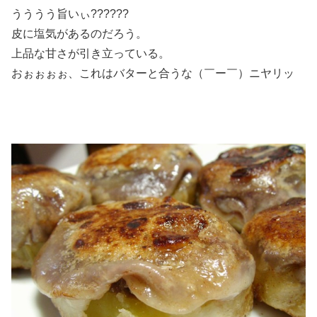
うううう旨いぃ??????
皮に塩気があるのだろう。
上品な甘さが引き立っている。
おぉぉぉぉ、これはバターと合うな（￣ー￣）ニヤリッ