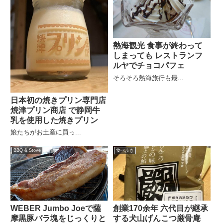
熱海観光 食事が終わって
しまっても レストランフ
ルヤでチョコパフェ
そろそろ熱海旅行も最...
日本初の焼きプリン専門店
焼津プリン商店 で静岡牛
乳を使用した焼きプリン
娘たちがお土産に買っ...
BBQ & Stove
食べ歩き
WEBER Jumbo Joeで薩
創業170余年 六代目が継承
摩黒豚バラ塊をじっくりと
する犬山げんこつ厳骨庵