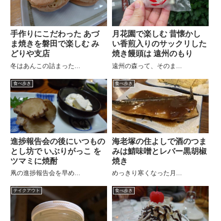
手作りにこだわった あづ
月花園で楽しむ 昔懐かし
ま焼きを磐田で楽しむ み
い香煎入りのサックリした
どりや支店
焼き饅頭は 遠州のもり
冬はあんこの詰まった...
遠州の森って、そのま...
食べ歩き
食べ歩き
進捗報告会の後にいつもの
海老塚の住よしで酒のつま
とし坊で いぶりがっこ を
みは鯖味噌とレバー黒胡椒
ツマミに焼酎
焼き
凧の進捗報告会を早め...
めっきり寒くなった月...
テイクアウト
食べ歩き