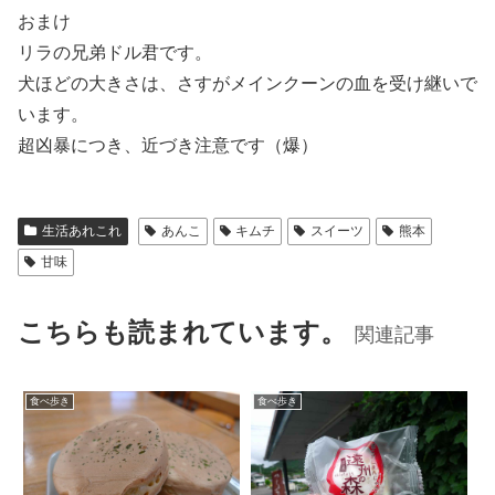
おまけ
リラの兄弟ドル君です。
犬ほどの大きさは、さすがメインクーンの血を受け継いで
います。
超凶暴につき、近づき注意です（爆）
生活あれこれ
あんこ
キムチ
スイーツ
熊本
甘味
こちらも読まれています。
関連記事
食べ歩き
食べ歩き