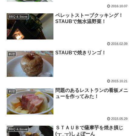
2016.10.07
ペレットストーブクッキング！
BBQ & Stove
STAUBで無水温野菜！
2016.02.09
STAUBで焼きリンゴ！
料理
2015.10.21
問題のあるレストランの看板メニ
料理
ューを作ってみた！
2015.05.29
ＳＴＡＵＢで薩摩芋を焼き損じ
BBQ & Stove
(┰_┰)しょぼーん