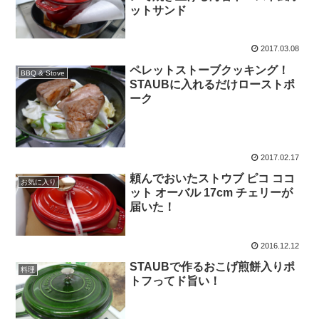
ットサンド
2017.03.08
ペレットストーブクッキング！
BBQ & Stove
STAUBに入れるだけローストポ
ーク
2017.02.17
頼んでおいたストウブ ピコ ココ
お気に入り
ット オーバル 17cm チェリーが
届いた！
2016.12.12
STAUBで作るおこげ煎餅入りポ
料理
トフってド旨い！