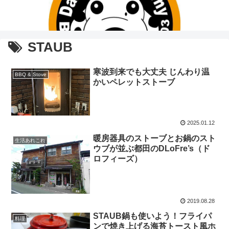
STAUB
寒波到来でも大丈夫 じんわり温
BBQ & Stove
かいペレットストーブ
2025.01.12
暖房器具のストーブとお鍋のスト
生活あれこれ
ウブが並ぶ都田のDLoFre’s（ド
ロフィーズ）
2019.08.28
STAUB鍋も使いよう！フライパ
料理
ンで焼き上げる海苔トースト風ホ