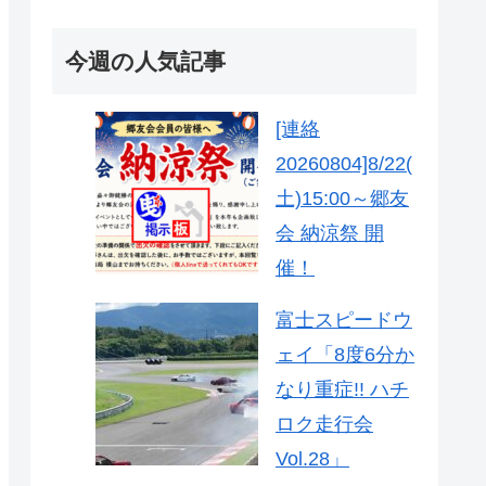
今週の人気記事
[連絡
20260804]8/22(
土)15:00～郷友
会 納涼祭 開
催！
富士スピードウ
ェイ「8度6分か
なり重症!! ハチ
ロク走行会
Vol.28」