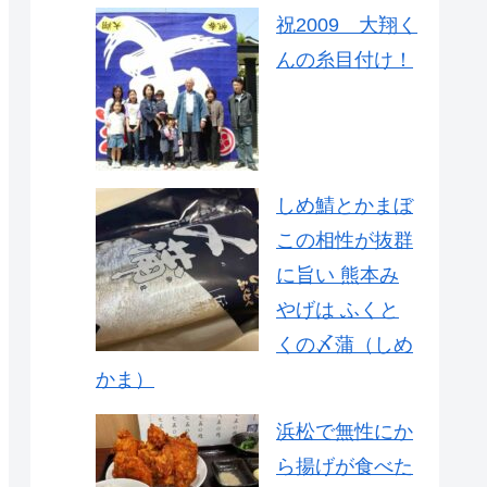
祝2009 大翔く
んの糸目付け！
しめ鯖とかまぼ
この相性が抜群
に旨い 熊本み
やげは ふくと
くの〆蒲（しめ
かま）
浜松で無性にか
ら揚げが食べた