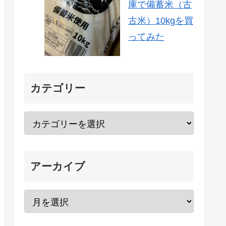
庫で備蓄米（古
古米）10kgを買
ってみた
カテゴリー
アーカイブ