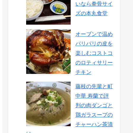
いなら拳骨サイ
ズの本丸食堂
オーブンで温め
パリパリの皮を
楽しむコストコ
のロティサリー
チキン
藤枝の先輩と町
中華 寿蘭で評
判の肉ダンゴと
鶏ガラスープの
チャーハン茶漬