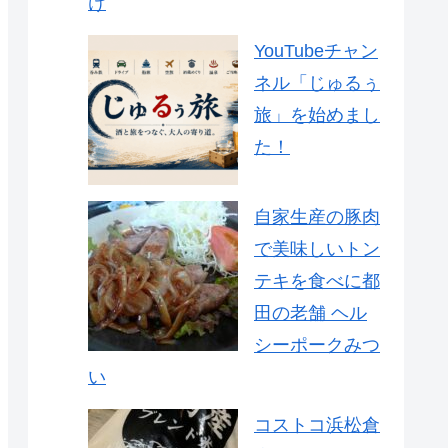
け
YouTubeチャン
ネル「じゅるぅ
旅」を始めまし
た！
自家生産の豚肉
で美味しいトン
テキを食べに都
田の老舗 ヘル
シーポークみつ
い
コストコ浜松倉