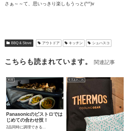
さぁ～～て、思いっきり楽しもうっと(^^)v
BBQ & Stove
アウトドア
キッチン
シュハスコ
こちらも読まれています。
関連記事
料理
生活あれこれ
Panasonicのビストロでは
じめての合わせ技！
2品同時に調理できる...