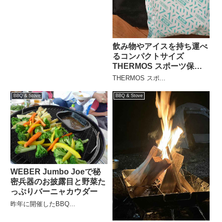
飲み物やアイスを持ち運べ
るコンパクトサイズ
THERMOS スポーツ保冷
バッグ
THERMOS スポ...
BBQ & Stove
BBQ & Stove
WEBER Jumbo Joeで秘
密兵器のお披露目と野菜た
っぷりバーニャカウダー
昨年に開催したBBQ...