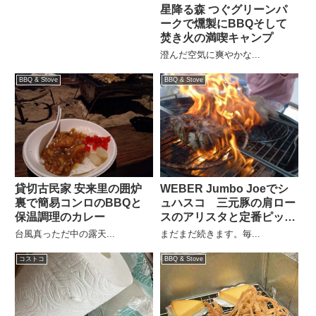
星降る森 つぐグリーンパ
ークで燻製にBBQそして
焚き火の満喫キャンプ
澄んだ空気に爽やかな...
BBQ & Stove
BBQ & Stove
貸切古民家 安来里の囲炉
WEBER Jumbo Joeでシ
裏で簡易コンロのBBQと
ュハスコ 三元豚の肩ロー
保温調理のカレー
スのアリスタと定番ピッカ
ーニャ
台風真っただ中の露天...
まだまだ続きます。毎...
コストコ
BBQ & Stove