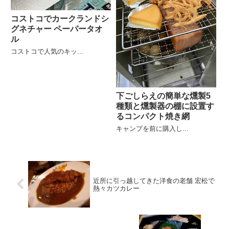
コストコでカークランドシ
グネチャー ペーパータオ
ル
コストコで人気のキッ...
下ごしらえの簡単な燻製5
種類と燻製器の棚に設置す
るコンパクト焼き網
キャンプを前に購入し...
近所に引っ越してきた洋食の老舗 宏松で
熱々カツカレー