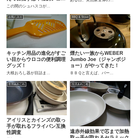
スコ
この間のシュハスコが...
お気に入り
BBQ & Stove
キッチン用品の進化がすご
煙たい一族からWEBER
い目からウロコの便利調理
Jumbo Joe（ジャンボジ
グッズ！
ョー）がやってきた！
大根おろし器が目詰ま...
ＢＢＱと言えば、バー...
生活あれこれ
生活あれこれ
アイリスとカインズの取っ
手が取れるフライパン互換
遠赤外線効果で芯まで加熱
性調査
取っ手が取れるセラミック