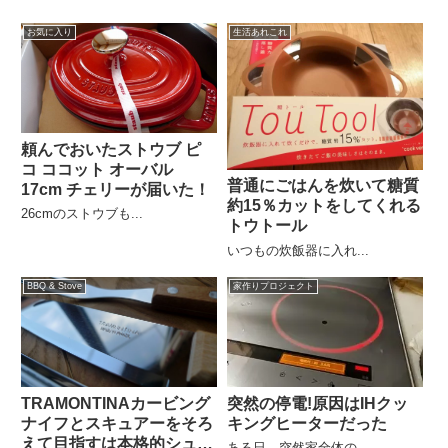
お気に入り
生活あれこれ
頼んでおいたストウブ ピ
コ ココット オーバル
普通にごはんを炊いて糖質
17cm チェリーが届いた！
約15％カットをしてくれる
26cmのストウブも...
トウトール
いつもの炊飯器に入れ...
BBQ & Stove
家作りプロジェクト
TRAMONTINAカービング
突然の停電!原因はIHクッ
ナイフとスキュアーをそろ
キングヒーターだった
えて目指すは本格的シュハ
ある日、突然家全体の...