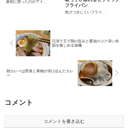
最初に買ったのがアイ...
フライパン
焦げつきにくいフライ...
日清ラ王で鶏の旨みと醤油のコク深い余
韻を愉しめる袋麺
朝カレーは野菜と果物が溶け込んだカレ
ー
コメント
コメントを書き込む