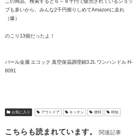
この商品、検索すると６～８千円で販売されているショッ
プも多いから、みんな2千円握りしめてAmazonに走れ
（爆）
のこり13個だったよ！
パール金属 エコック 真空保温調理鍋3.2L ワンハンドル H-
8091
お気に入り
アウトドア
キッチン
便利
時短
こちらも読まれています。
関連記事