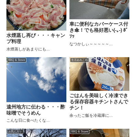
車に便利なカバーケース付
き傘！でも格好悪い(-｡-) ﾎﾞ
水煙蒸し再び・・・キャン
ｿｯ
プ料理
なつかしぃ～～～～～...
水煙蒸しがあまりにも...
BBQ & Stove
生活あれこれ
ごはんを美味しく冷凍でき
る保存容器キチントさんで
遠州地方に伝わる・・・酢
チン！
味噌でそうめん
余ったご飯を冷蔵庫に...
こんな日に食べたくな...
お気に入り
BBQ & Stove