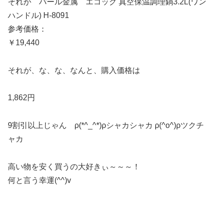
それが パール金属 エコック 真空保温調理鍋3.2L(ワン
ハンドル) H-8091
参考価格：
￥19,440
それが、な、な、なんと、購入価格は
1,862円
9割引以上じゃん ρ(*^_^*)ρシャカシャカ ρ(^o^)ρツクチ
ャカ
高い物を安く買うの大好きぃ～～～！
何と言う幸運(^^)v