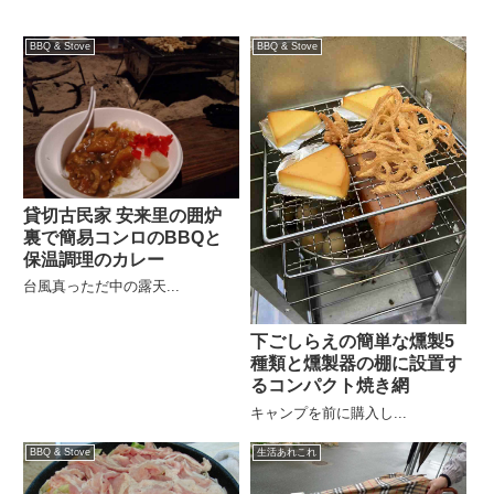
BBQ & Stove
BBQ & Stove
貸切古民家 安来里の囲炉
裏で簡易コンロのBBQと
保温調理のカレー
台風真っただ中の露天...
下ごしらえの簡単な燻製5
種類と燻製器の棚に設置す
るコンパクト焼き網
キャンプを前に購入し...
BBQ & Stove
生活あれこれ