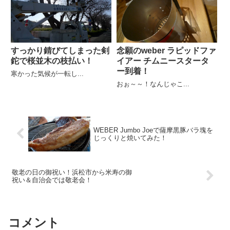
すっかり錆びてしまった剣
念願のweber ラピッドファ
鉈で桜並木の枝払い！
イアー チムニースタータ
ー到着！
寒かった気候が一転し...
おぉ～～！なんじゃこ...
WEBER Jumbo Joeで薩摩黒豚バラ塊を
じっくりと焼いてみた！
敬老の日の御祝い！浜松市から米寿の御
祝い＆自治会では敬老会！
コメント