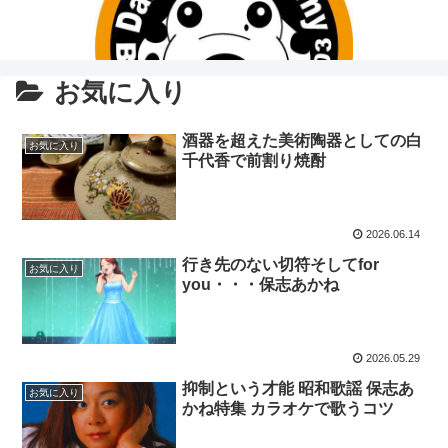
お気に入り
酒器を超えた美術陶器としての白
お気に入り
千代香で前割り焼酎
2026.06.14
行き先のない切符そしてfor
お気に入り
you・・・保志あかね
2026.05.29
抑制という才能 昭和歌謡 保志あ
お気に入り
かね特集 カラオケで歌うコツ