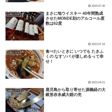
2023.07.30
まさに地ウイスキー 40年間熟成
お気に入り
させたMONDE刻のアルコール度
数は62度
2023.07.16
食べたいときに いつでも たきふ
お気に入り
くの なすソバ が楽しめるって幸
せ！
2023.04.21
鹿児島から取り寄せた源義経の大
お気に入り
鍬形赤糸威大鎧の兜