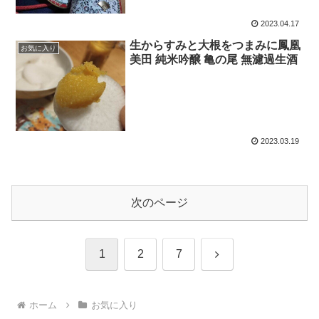
2023.04.17
生からすみと大根をつまみに鳳凰
お気に入り
美田 純米吟醸 亀の尾 無濾過生酒
2023.03.19
次のページ
1
2
7
ホーム
お気に入り