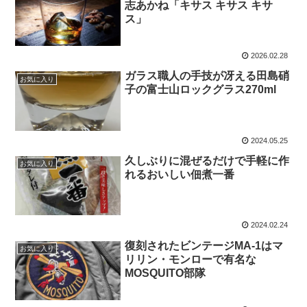
志あかね「キサス キサス キサ
ス」
2026.02.28
ガラス職人の手技が冴える田島硝
お気に入り
子の富士山ロックグラス270ml
2024.05.25
久しぶりに混ぜるだけで手軽に作
お気に入り
れるおいしい佃煮一番
2024.02.24
復刻されたビンテージMA-1はマ
お気に入り
リリン・モンローで有名な
MOSQUITO部隊