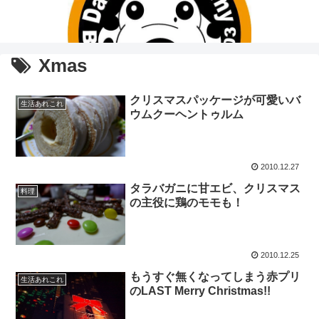
Xmas
クリスマスパッケージが可愛いバ
生活あれこれ
ウムクーヘントゥルム
2010.12.27
タラバガニに甘エビ、クリスマス
料理
の主役に鶏のモモも！
2010.12.25
もうすぐ無くなってしまう赤プリ
生活あれこれ
のLAST Merry Christmas!!