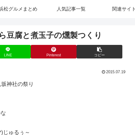
浜松グルメまとめ
人気記事一覧
関連サイ
ら豆腐と煮玉子の燻製つくり
LINE
Pinterest
コピー
2015.07.19
八坂神社の祭り
かな
*)じゅるぅ～