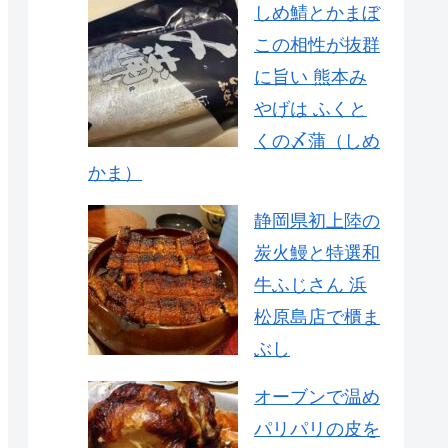
しめ鯖とかまぼ
この相性が抜群
に旨い 熊本み
やげは ふくと
くの〆蒲（しめ
かま）
静岡県初上陸の
炭火鰻と特選和
牛ふじさん 浜
松原島店で櫃ま
ぶし
オーブンで温め
パリパリの皮を