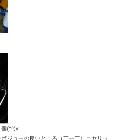
^^)v
ンボジョーの良いところ（￣ー￣）ニヤリッ