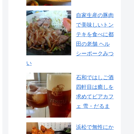
自家生産の豚肉
で美味しいトン
テキを食べに都
田の老舗 ヘル
シーポークみつ
い
石和ではしご酒
四軒目は癒しを
求めてビアカフ
ェ 雪・だるま
浜松で無性にか