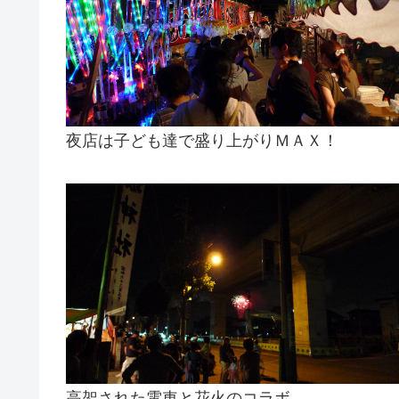
夜店は子ども達で盛り上がりＭＡＸ！
高架された電車と花火のコラボ