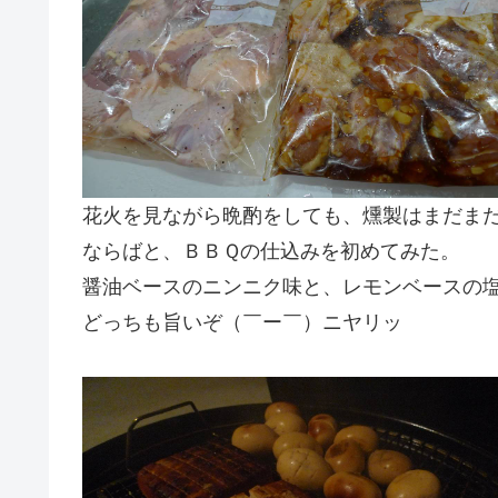
花火を見ながら晩酌をしても、燻製はまだま
ならばと、ＢＢＱの仕込みを初めてみた。
醤油ベースのニンニク味と、レモンベースの
どっちも旨いぞ（￣ー￣）ニヤリッ