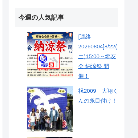
今週の人気記事
[連絡
20260804]8/22(
土)15:00～郷友
会 納涼祭 開
催！
祝2009 大翔く
んの糸目付け！