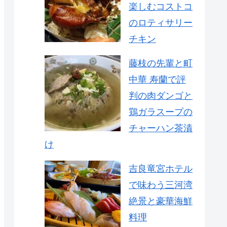
楽しむコストコ
のロティサリー
チキン
藤枝の先輩と町
中華 寿蘭で評
判の肉ダンゴと
鶏ガラスープの
チャーハン茶漬
け
吉良竜宮ホテル
で味わう三河湾
絶景と豪華海鮮
料理