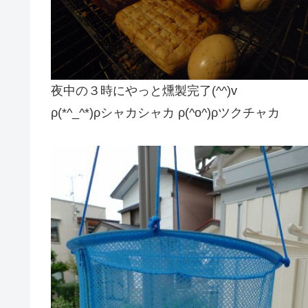
夜中の３時にやっと燻製完了(^^)v
ρ(*^_^*)ρシャカシャカ ρ(^o^)ρツクチャカ