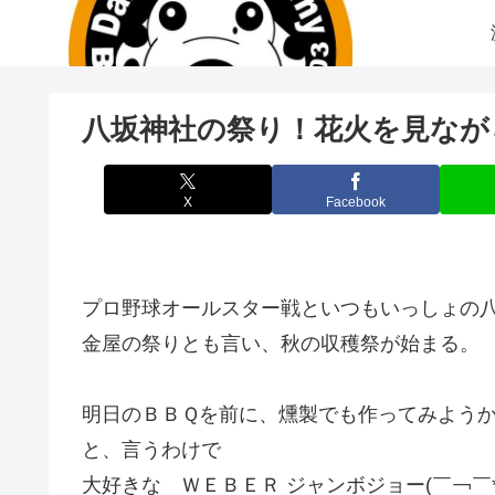
八坂神社の祭り！花火を見なが
X
Facebook
プロ野球オールスター戦といつもいっしょの
金屋の祭りとも言い、秋の収穫祭が始まる。
明日のＢＢＱを前に、燻製でも作ってみよう
と、言うわけで
大好きな ＷＥＢＥＲ ジャンボジョー(￣￢￣