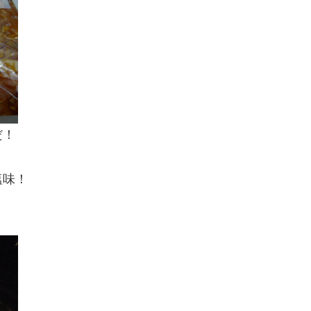
だ！
塩味！