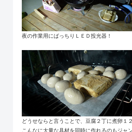
夜の作業用にばっちりＬＥＤ投光器！
どうせならと言うことで、豆腐２丁に煮卵１２個(
こんなに大量な具材を同時に作れるのもジャ