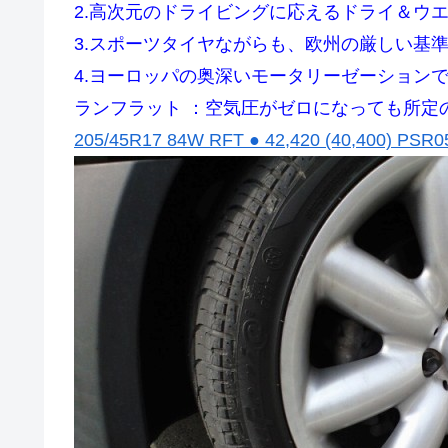
2.高次元のドライビングに応えるドライ＆ウ
3.スポーツタイヤながらも、欧州の厳しい基
4.ヨーロッパの奥深いモータリーゼーション
ランフラット ：空気圧がゼロになっても所定
205/45R17 84W RFT ● 42,420 (40,400) PSR0