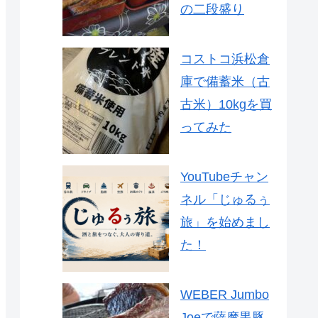
の二段盛り
コストコ浜松倉
庫で備蓄米（古
古米）10kgを買
ってみた
YouTubeチャン
ネル「じゅるぅ
旅」を始めまし
た！
WEBER Jumbo
Joeで薩摩黒豚