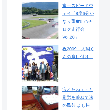
富士スピードウ
ェイ「8度6分か
なり重症!! ハチ
ロク走行会
Vol.28」
祝2009 大翔く
んの糸目付け！
疲れたねぇ～と
慰労を兼ねて味
の民芸 よし松