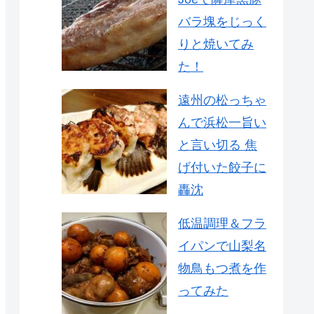
バラ塊をじっく
りと焼いてみ
た！
遠州の松っちゃ
んで浜松一旨い
と言い切る 焦
げ付いた餃子に
轟沈
低温調理＆フラ
イパンで山梨名
物鳥もつ煮を作
ってみた