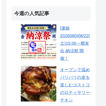
今週の人気記事
[連絡
20260804]8/22(
土)15:00～郷友
会 納涼祭 開
催！
オーブンで温め
パリパリの皮を
楽しむコストコ
のロティサリー
チキン