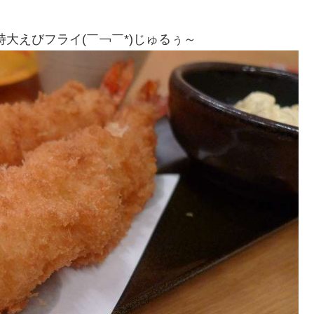
大えびフライ(￣￢￣*)じゅるぅ～