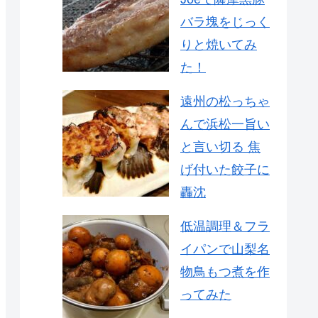
バラ塊をじっく
りと焼いてみ
た！
遠州の松っちゃ
んで浜松一旨い
と言い切る 焦
げ付いた餃子に
轟沈
低温調理＆フラ
イパンで山梨名
物鳥もつ煮を作
ってみた