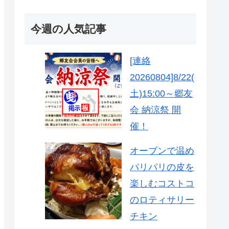
今週の人気記事
[連絡
20260804]8/22(
土)15:00～郷友
会 納涼祭 開
催！
オーブンで温め
パリパリの皮を
楽しむコストコ
のロティサリー
チキン