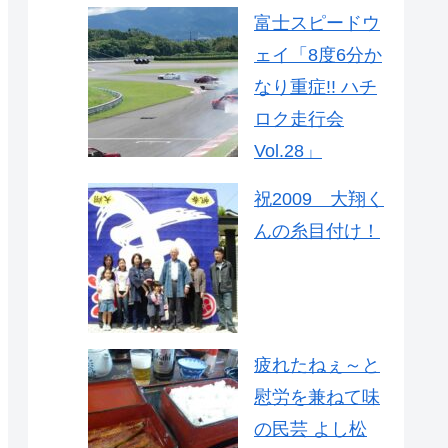
富士スピードウ
ェイ「8度6分か
なり重症!! ハチ
ロク走行会
Vol.28」
祝2009 大翔く
んの糸目付け！
疲れたねぇ～と
慰労を兼ねて味
の民芸 よし松