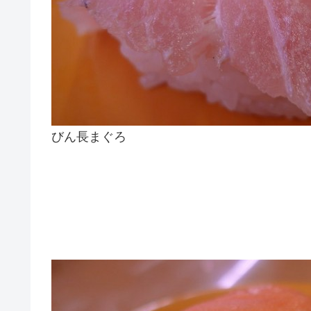
びん長まぐろ