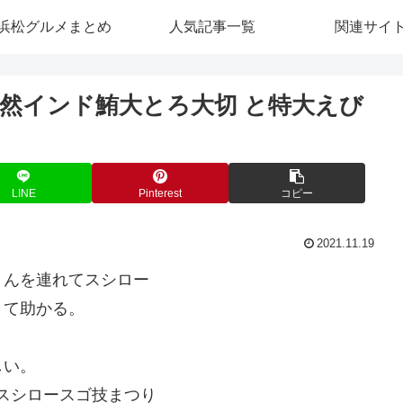
浜松グルメまとめ
人気記事一覧
関連サイ
然インド鮪大とろ大切 と特大えび
LINE
Pinterest
コピー
2021.11.19
くんを連れてスシロー
くて助かる。
しい。
 スシロースゴ技まつり