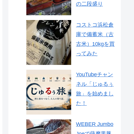
の二段盛り
コストコ浜松倉
庫で備蓄米（古
古米）10kgを買
ってみた
YouTubeチャン
ネル「じゅるぅ
旅」を始めまし
た！
WEBER Jumbo
Joeで薩摩黒豚