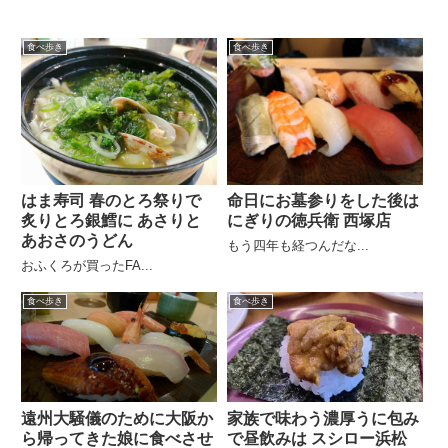
食べ歩き
食べ歩き
はま寿司 春のとろ祭りで
命日にお墓参りをした後は
炙りとろ銀鱈に あさりと
にぎりの徳兵衛 西塚店
あおさのうどん
もう四年も経つんだな...
おふくろが買ったFA...
食べ歩き
食べ歩き
遠州大騒儀のために大阪か
家族で味わう濃厚うに包み
ら帰ってきた娘に食べさせ
で昼飲みは スシロー浜松