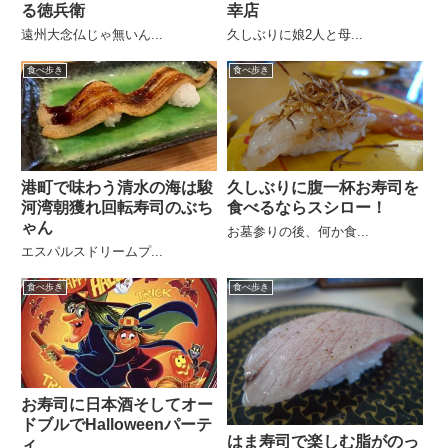
る徳兵衛
幸店
遠州大念仏じゃ無いん...
久しぶりに娘2人と母...
食べ歩き
食べ歩き
港町で味わう清水の海は駿
久しぶりに腹一杯お寿司を
河湾朝獲れ回転寿司のぶち
食べるならスシロー！
ゃん
お墓参りの後、何か食...
エスパルスドリームプ...
食べ歩き
食べ歩き
お寿司に日本酒そしてオー
ドブルでHalloweenパーテ
はま寿司で楽しむ脂がのっ
ィ