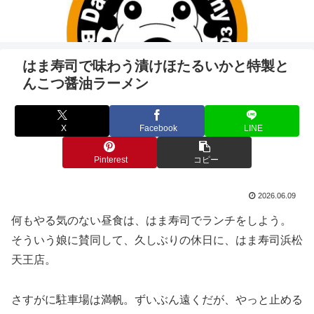
はま寿司で味わう漬けほたるいかと特製と
んこつ醤油ラーメン
X
Facebook
LINE
Pinterest
コピー
2026.06.09
何もやる気のない昼食は、はま寿司でランチをしよう。
そういう娘に賛同して、久しぶりの休日に、はま寿司浜松
天王店。
さすがに駐車場は満帆。ずいぶん遠くだが、やっと止める