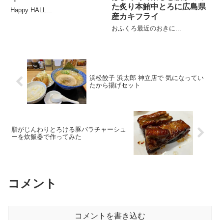
た炙り本鮪中とろに広島県
Happy HALL...
産カキフライ
おふくろ最近のおきに...
浜松餃子 浜太郎 神立店で 気になってい
たから揚げセット
脂がじんわりとろける豚バラチャーシュ
ーを炊飯器で作ってみた
コメント
コメントを書き込む