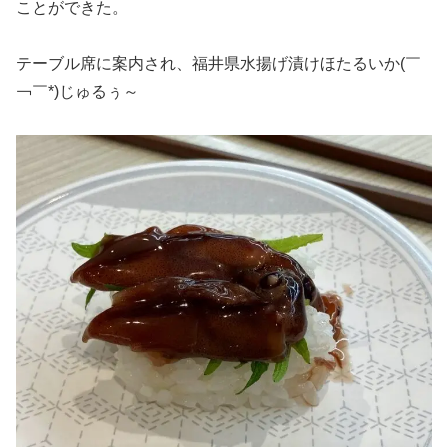
ことができた。
テーブル席に案内され、福井県水揚げ漬けほたるいか(￣
￢￣*)じゅるぅ～