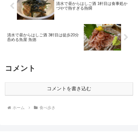
清水で昼からはしご酒 1軒目は食事処か
づやで熱すぎる熱燗
清水で昼からはしご酒 3軒目は徒歩20分
呑める魚屋 魚徳
コメント
コメントを書き込む
ホーム
食べ歩き