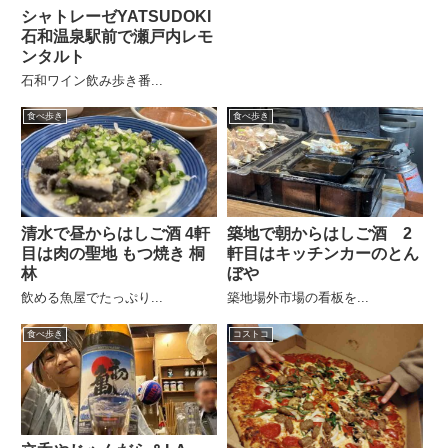
シャトレーゼYATSUDOKI
石和温泉駅前で瀬戸内レモ
ンタルト
石和ワイン飲み歩き番...
食べ歩き
食べ歩き
清水で昼からはしご酒 4軒
築地で朝からはしご酒 2
目は肉の聖地 もつ焼き 桐
軒目はキッチンカーのとん
林
ぼや
飲める魚屋でたっぷり...
築地場外市場の看板を...
食べ歩き
コストコ