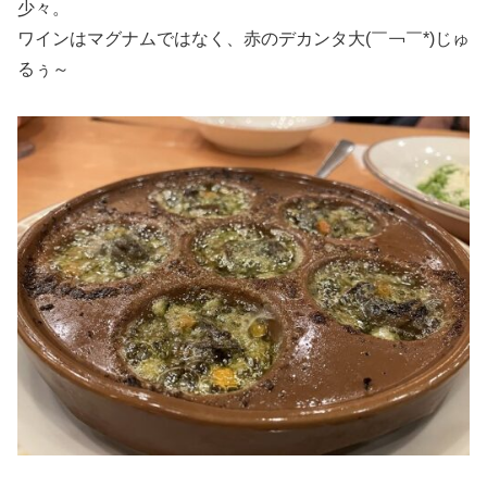
少々。
ワインはマグナムではなく、赤のデカンタ大(￣￢￣*)じゅ
るぅ～