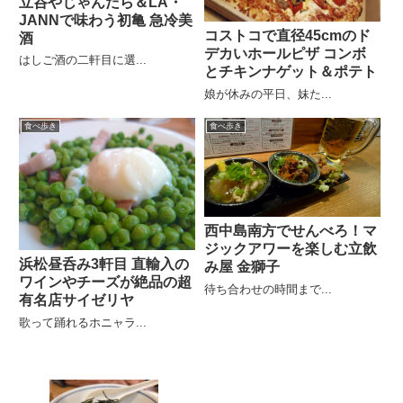
立呑やじゃんだら＆LA・
JANNで味わう初亀 急冷美
コストコで直径45cmのド
酒
デカいホールピザ コンボ
はしご酒の二軒目に選...
とチキンナゲット＆ポテト
娘が休みの平日、妹た...
食べ歩き
食べ歩き
西中島南方でせんべろ！マ
ジックアワーを楽しむ立飲
浜松昼呑み3軒目 直輸入の
み屋 金獅子
ワインやチーズが絶品の超
待ち合わせの時間まで...
有名店サイゼリヤ
歌って踊れるホニャラ...