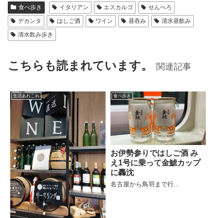
食べ歩き
イタリアン
エスカルゴ
せんべろ
デカンタ
はしご酒
ワイン
昼吞み
清水昼飲み
清水飲み歩き
こちらも読まれています。
関連記事
生活あれこれ
食べ歩き
お伊勢参りではしご酒 み
え1号に乗って金鯱カップ
に轟沈
名古屋から鳥羽まで行...