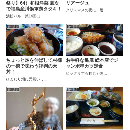
リアージュ
祭り】64）和根洋菜 園次
で福島産川俣軍鶏タタキ！
クリスマスの夜に、運...
浜松バル 第14回ほ...
食べ歩き
食べ歩き
お手軽な亀庵 総本店でジ
ちょっと足を伸ばして村櫛
ャンボ串カツ定食
の一徳で味わう評判の天
丼！
ビックリする程じゃ無...
ひまわり畑に元気いっ...
食べ歩き
食べ歩き