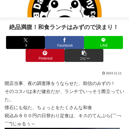
絶品満腹！和食ランチはみずので決まり！
X
Facebook
LINE
Pinterest
コピー
2014.11.11
開店当事、夜の調査隊をうならせた、助信のみずの！
そのコスパは未だ健在だが、ランチでいっそう際立ってい
た。
懐石にも似た、ちょっとをたくさんな和食
税込み８００円の日替わり定食は、キスのてんぷら(￣￢
￣*)じゅるぅ～