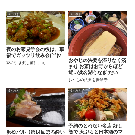
食べ歩き
食べ歩き
夜のお家見学会の後は、華
福でガッツリ飲み会(^^)v
おやじの法要を滞りなく済
家の引き渡し前に、同...
ませ お斎はお寺からほど
近い浜名湖うなぎ だいだ
ら
おやじの法要を普済寺...
食べ歩き
食べ歩き
予約のとれない名店 好し
智で 天ぷらと日本酒のマ
浜松バル【第14回ほろ酔い