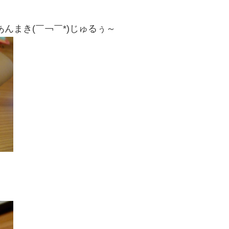
んまき(￣￢￣*)じゅるぅ～