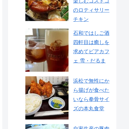
楽しむコストコ
のロティサリー
チキン
石和ではしご酒
四軒目は癒しを
求めてビアカフ
ェ 雪・だるま
浜松で無性にか
ら揚げが食べた
いなら拳骨サイ
ズの本丸食堂
自家生産の豚肉