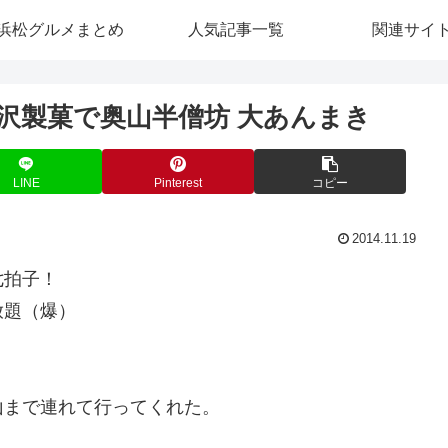
浜松グルメまとめ
人気記事一覧
関連サイ
沢製菓で奥山半僧坊 大あんまき
LINE
Pinterest
コピー
2014.11.19
七拍子！
放題（爆）
山まで連れて行ってくれた。