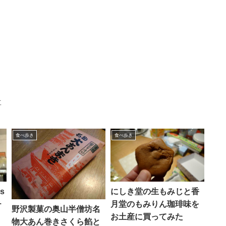
事
食べ歩き
食べ歩き
s
にしき堂の生もみじと香
チ
月堂のもみりん珈琲味を
野沢製菓の奥山半僧坊名
お土産に買ってみた
物大あん巻きさくら餡と