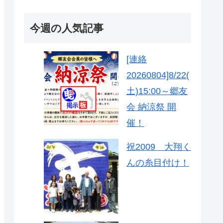
今週の人気記事
[連絡
20260804]8/22(
土)15:00～郷友
会 納涼祭 開
催！
祝2009 大翔く
んの糸目付け！