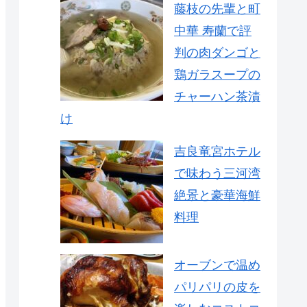
藤枝の先輩と町
中華 寿蘭で評
判の肉ダンゴと
鶏ガラスープの
チャーハン茶漬
け
吉良竜宮ホテル
で味わう三河湾
絶景と豪華海鮮
料理
オーブンで温め
パリパリの皮を