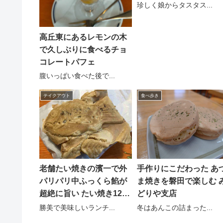
珍しく娘からタスタス...
高丘東にあるレモンの木
で久しぶりに食べるチョ
コレートパフェ
腹いっぱい食べた後で...
テイクアウト
食べ歩き
老舗たい焼きの濱一で外
手作りにこだわった あ
パリパリ中ふっくら餡が
ま焼きを磐田で楽しむ 
超絶に旨い たい焼き120
どりや支店
円
勝美で美味しいランチ...
冬はあんこの詰まった...