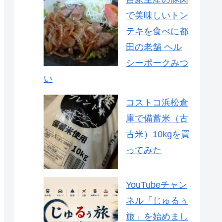
で美味しいトン
テキを食べに都
田の老舗 ヘル
シーポークみつ
い
コストコ浜松倉
庫で備蓄米（古
古米）10kgを買
ってみた
YouTubeチャン
ネル「じゅるぅ
旅」を始めまし