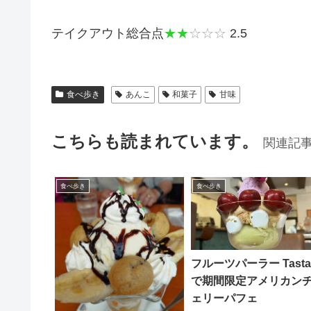
テイクアウト総合点
★★
☆☆☆
2.5
食べ歩き
あんこ
和菓子
甘味
こちらも読まれています。
関連記
食べ歩き
食べ歩き
フルーツパーラー Tasta
で期間限定アメリカン
ェリーパフェ