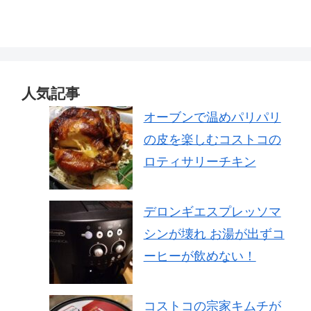
人気記事
オーブンで温めパリパリ
の皮を楽しむコストコの
ロティサリーチキン
デロンギエスプレッソマ
シンが壊れ お湯が出ずコ
ーヒーが飲めない！
コストコの宗家キムチが