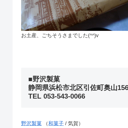
お土産、ごちそうさまでした(^^)v
■野沢製菓
静岡県浜松市北区引佐町奥山1567
TEL 053-543-0066
野沢製菓
（
和菓子
/ 気賀）