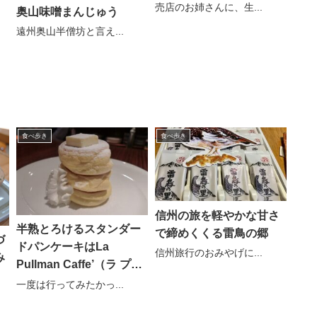
売店のお姉さんに、生...
奥山味噌まんじゅう
遠州奥山半僧坊と言え...
食べ歩き
食べ歩き
信州の旅を軽やかな甘さ
半熟とろけるスタンダー
で締めくくる雷鳥の郷
づ
ドパンケーキはLa
信州旅行のおみやげに...
み
Pullman Caffe’（ラ プル
マン カフェ）
一度は行ってみたかっ...