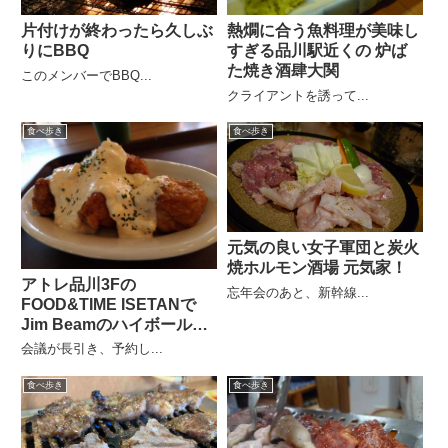
片付けが終わったら久しぶ
熱燗に合う魚料理が美味し
りにBBQ
すぎる品川駅近くの 炉ば
た焼き酒肆大関
このメンバーでBBQ...
クライアントを誘って...
食べ歩き
食べ歩き
元気の良い女子軍団と炭火
焼ホルモン酒場 元気家！
アトレ品川3Fの
忘年会のあと、新幹線...
FOOD&TIME ISETANで
Jim Beamのハイボールに
チキン南蛮
会議が長引き、予約し...
食べ歩き
食べ歩き