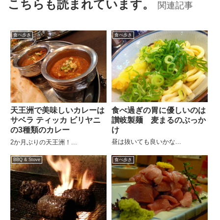
こちらも読まれています。
関連記事
食べ歩き
食べ歩き
食べ過ぎの胃に優しいのは
天王洲で美味しいカレーは
讃岐製麺 麦まるのぶっか
サベラ ティッカ ビリヤニ
け
の3種類のカレー
昼は抜いても良いかな...
2か月ぶりの天王洲！...
BBQ & Stove
食べ歩き