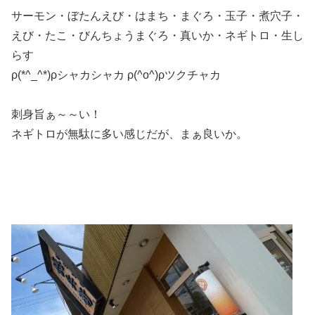
サーモン・ぼたんえび・はまち・まぐろ・玉子・煮穴子・
えび・たこ・びんちょうまぐろ・真いか・ネギトロ・生し
らす
ρ(*^_^*)ρシャカシャカ ρ(^o^)ρツクチャカ
刺身旨ぁ～～い！
ネギトロが無駄に多い感じだが、まぁ良いか。