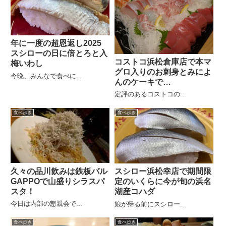
年に一度の超恩返し2025
スシローの日に倍とろと入
コストコ浜松倉庫店で本マ
梅いわし
グロ入りのお刺身とみによ
今晩、みんなで食べに...
んのケーキで
HappyBirthday
定評のあるコストコの...
食べ歩き
食べ歩き
久々の品川飲みは鉄板バル
スシロー浜松幸店で期間限
GAPPOで山盛りシラスパ
定のいくらに今が旬の浜名
スタ！
湖産コハダ
今日は内部の懇親会で...
娘が帰る前にスシロー...
食べ歩き
食べ歩き