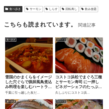
食べ歩き
サーモン
しらす
回転寿し
飲み放題
こちらも読まれています。
関連記事
食べ歩き
コストコ
雪国のかまくらをイメージ
コストコ浜松でまぐろ三種
した穴ぐらで猟師風鳥煮込
とサーモン寿司 に一押し
み料理を楽しむハートラン
ビネガーシェフのたっぷり
ド
たまねぎ酢
千葉に引っ越した友だ...
久しぶりにコストコ浜...
食べ歩き
コストコ