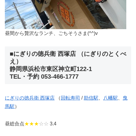
昼間から贅沢なランチ、ごちそうさま(^^)v
■にぎりの徳兵衛 西塚店 （にぎりのとくべ
え）
静岡県浜松市東区神立町122-1
TEL・予約 053-466-1777
にぎりの徳兵衛 西塚店
（
回転寿司
/
助信駅
、
八幡駅
、
曳
馬駅
）
昼総合点
★★★
☆☆
3.4