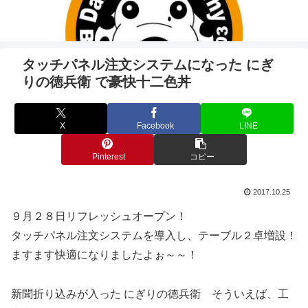
タッチパネル注文システムになった にぎ
りの徳兵衛 で豪快十二色丼
X
Facebook
LINE
Pinterest
コピー
2017.10.25
９月２８日リフレッシュオープン！
タッチパネル注文システムを導入し、テーブル２卓増設！
ますます快適になりましたよぉ～～！
新聞折り込みが入った にぎりの徳兵衛 そういえば、工