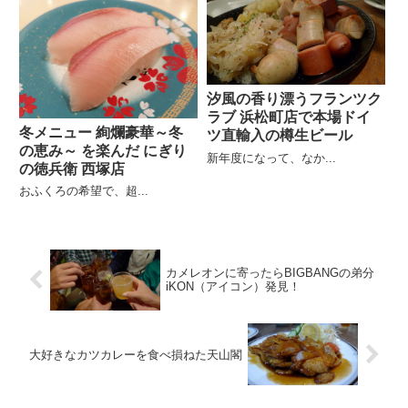
汐風の香り漂うフランツク
ラブ 浜松町店で本場ドイ
冬メニュー 絢爛豪華～冬
ツ直輸入の樽生ビール
の恵み～ を楽んだ にぎり
新年度になって、なか...
の徳兵衛 西塚店
おふくろの希望で、超...
カメレオンに寄ったらBIGBANGの弟分
iKON（アイコン）発見！
大好きなカツカレーを食べ損ねた天山閣