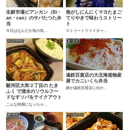
生鮮市場ビアンカン（Bi・
焦がしにんにくマヨたまご
an・can）のサバたつた弁
てりやきで味わうストリー
当
ト
今日はなんだか魚の気...
ストリートファイター...
テイクアウト
食べ歩き
遠鉄百貨店の大北海道物産
展でカニいくら弁当
駿河区大和２丁目の たき
娘が遠鉄百貨店に出か...
ふく で清水のソウルフー
ドなすソバをテイクアウト
こんな時期になっちゃ...
食べ歩き
テイクアウト