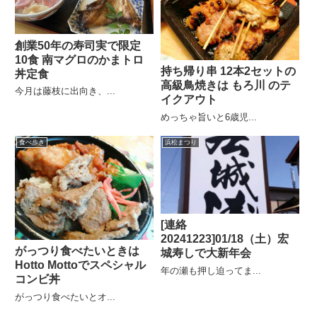
創業50年の寿司実で限定
10食 南マグロのかまトロ
持ち帰り串 12本2セットの
丼定食
高級鳥焼きは もろ川 のテ
今月は藤枝に出向き、...
イクアウト
めっちゃ旨いと6歳児...
食べ歩き
浜松まつり
[連絡
20241223]01/18（土）宏
がっつり食べたいときは
城寿しで大新年会
Hotto Mottoでスペシャル
年の瀬も押し迫ってま...
コンビ丼
がっつり食べたいとオ...