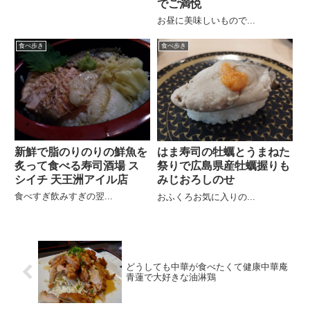
でご満悦
お昼に美味しいもので...
食べ歩き
食べ歩き
新鮮で脂のりのりの鮮魚を
はま寿司の牡蠣とうまねた
炙って食べる寿司酒場 ス
祭りで広島県産牡蠣握りも
シイチ 天王洲アイル店
みじおろしのせ
食べすぎ飲みすぎの翌...
おふくろお気に入りの...
どうしても中華が食べたくて健康中華庵
青蓮で大好きな油淋鶏