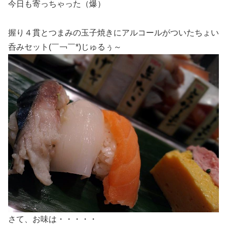
今日も寄っちゃった（爆）
握り４貫とつまみの玉子焼きにアルコールがついたちょい
呑みセット(￣￢￣*)じゅるぅ～
さて、お味は・・・・・