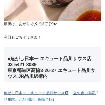
最後は、あがりで〆て終了(^^)v
今日もごちそうさま！
■魚がし日本一 エキュート品川サウス店
03-5421-8039
東京都港区高輪3-26-27 エキュート品川サ
ウス JR品川駅構内
魚がし日本一 エキュート品川サウス店
（
立ち食い寿司
/
品川駅
、
北品川駅
、
高輪台駅
）