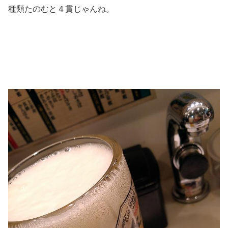
種類たのむと４貫じゃんね。