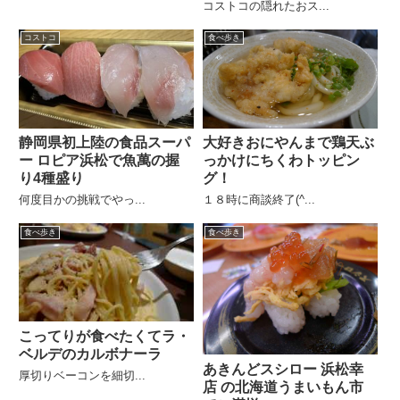
コストコの隠れたおス...
コストコ
食べ歩き
静岡県初上陸の食品スーパ
大好きおにやんまで鶏天ぶ
ー ロピア浜松で魚萬の握
っかけにちくわトッピン
り4種盛り
グ！
何度目かの挑戦でやっ...
１８時に商談終了(^...
食べ歩き
食べ歩き
こってりが食べたくてラ・
ベルデのカルボナーラ
あきんどスシロー 浜松幸
厚切りベーコンを細切...
店 の北海道うまいもん市