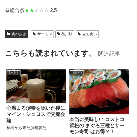
昼総合点
★★
☆☆☆
2.5
食べ歩き
サーモン
品川駅
立ち食い
こちらも読まれています。
関連記事
食べ歩き
コストコ
心温まる演奏を聴いた後に
マイン・シュロスで交流会
本当に美味しい コストコ
編
浜松の まぐろ三種とサー
福島から来た演奏者た...
モン寿司 はお得？！