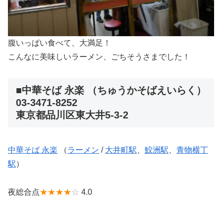
腹いっぱい食べて、大満足！
こんなに美味しいラーメン、ごちそうさまでした！
■中華そば 永楽 （ちゅうかそばえいらく）
03-3471-8252
東京都品川区東大井5-3-2
中華そば 永楽
（
ラーメン
/
大井町駅
、
鮫洲駅
、
青物横丁
駅
）
夜総合点
★★★★
☆
4.0