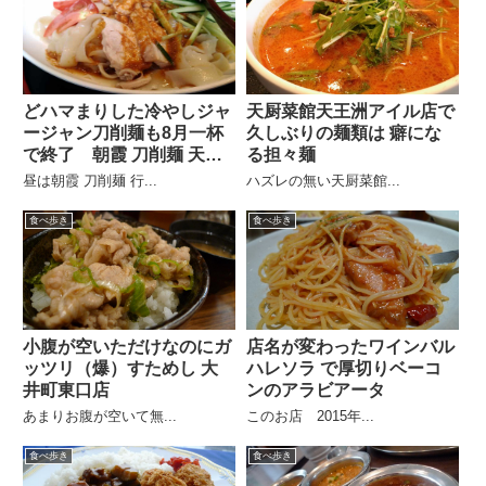
どハマまりした冷やしジャ
天厨菜館天王洲アイル店で
ージャン刀削麺も8月一杯
久しぶりの麺類は 癖にな
で終了 朝霞 刀削麺 天王
る担々麺
洲店
昼は朝霞 刀削麺 行...
ハズレの無い天厨菜館...
食べ歩き
食べ歩き
小腹が空いただけなのにガ
店名が変わったワインバル
ッツリ（爆）すためし 大
ハレソラ で厚切りベーコ
井町東口店
ンのアラビアータ
あまりお腹が空いて無...
このお店 2015年...
食べ歩き
食べ歩き