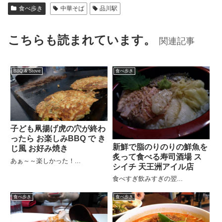
食べ歩き
中華そば
品川駅
こちらも読まれています。
関連記事
BBQ & Stove
食べ歩き
子ども凧揚げ虎の穴が終わ
ったら お楽しみBBQ で き
新鮮で脂のりのりの鮮魚を
じ風 お好み焼き
炙って食べる寿司酒場 ス
あぁ～～楽しかった！...
シイチ 天王洲アイル店
食べすぎ飲みすぎの翌...
食べ歩き
食べ歩き