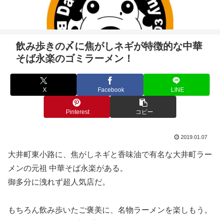
飲み歩きの〆に焦がしネギが特徴的な中華
そば永楽のゴミラーメン！
X
Facebook
LINE
Pinterest
コピー
2019.01.07
大井町東小路に、焦がしネギと香味油で有名な大井町ラー
メンの元祖 中華そば永楽がある。
御多分に洩れず超人気店だ。
もちろん飲み歩いたご褒美に、名物ラーメンを楽しもう。