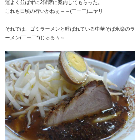
運よく並ばずに2階席に案内してもらった。
これも日頃の行いかねぇ～～(￣ー￣)ニヤリ
それでは、ゴミラーメンと呼ばれている中華そば永楽のラ
ーメン(￣￢￣*)じゅるぅ～