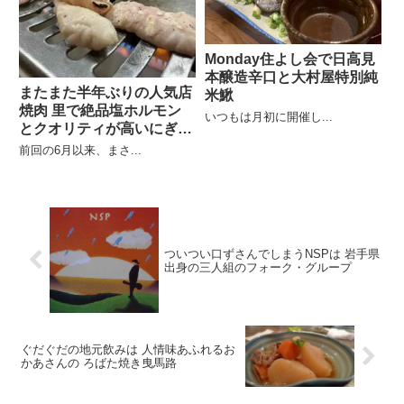
Monday住よし会で日高見
本醸造辛口と大村屋特別純
またまた半年ぶりの人気店
米鰍
焼肉 里で絶品塩ホルモン
いつもは月初に開催し...
とクオリティが高いにぎり
寿司
前回の6月以来、まさ...
ついつい口ずさんでしまうNSPは 岩手県
出身の三人組のフォーク・グループ
ぐだぐだの地元飲みは 人情味あふれるお
かあさんの ろばた焼き曳馬路