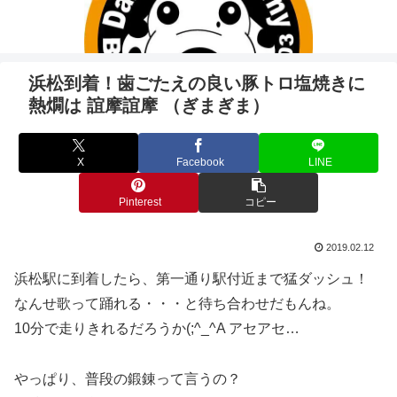
浜松到着！歯ごたえの良い豚トロ塩焼きに
熱燗は 誼摩誼摩 （ぎまぎま）
X
Facebook
LINE
Pinterest
コピー
2019.02.12
浜松駅に到着したら、第一通り駅付近まで猛ダッシュ！
なんせ歌って踊れる・・・と待ち合わせだもんね。
10分で走りきれるだろうか(;^_^A アセアセ…
やっぱり、普段の鍛錬って言うの？