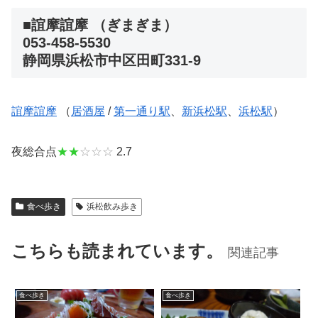
■誼摩誼摩 （ぎまぎま）
053-458-5530
静岡県浜松市中区田町331-9
誼摩誼摩
（
居酒屋
/
第一通り駅
、
新浜松駅
、
浜松駅
）
夜総合点
★★
☆☆☆
2.7
食べ歩き
浜松飲み歩き
こちらも読まれています。
関連記事
食べ歩き
食べ歩き