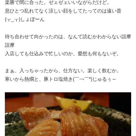
楽勝で間に合った。ゼェゼェいいながらだけど。
息ひとつ乱れてなく涼しい顔をしてたってのは遠い昔
(┰_┰)しょぼーん
待ち合わせて向かったのは、なんて読むかわからない誼摩
誼摩
入店しても仕込みで忙しいのか、愛想も何もないぞ。
まぁ、入っちゃったから、仕方ない。楽しく飲むか。
寒いから熱燗と、豚トロ塩焼き(￣￢￣*)じゅるぅ～