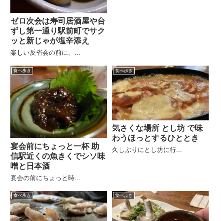
ゼロ次会は寿司居酒屋や台
ずし第一通り駅前町でサク
ッと新じゃが塩辛添え
楽しい反省会の前に、...
食べ歩き
食べ歩き
気さくな場所 とし坊 で味
わうほっとするひととき
宴会前にちょっと一杯 助
久しぶりにとし坊に行...
信駅近くの魚きくでシソ味
噌と日本酒
宴会の前にちょっと時...
食べ歩き
食べ歩き