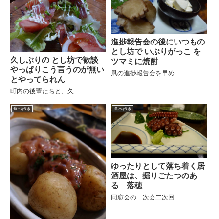
進捗報告会の後にいつもの
とし坊で いぶりがっこ を
久しぶりの とし坊で歓談
ツマミに焼酎
やっぱりこう言うのが無い
凧の進捗報告会を早め...
とやってられん
町内の後輩たちと、久...
食べ歩き
食べ歩き
ゆったりとして落ち着く居
酒屋は、掘りごたつのあ
る 落穂
同窓会の一次会二次回...