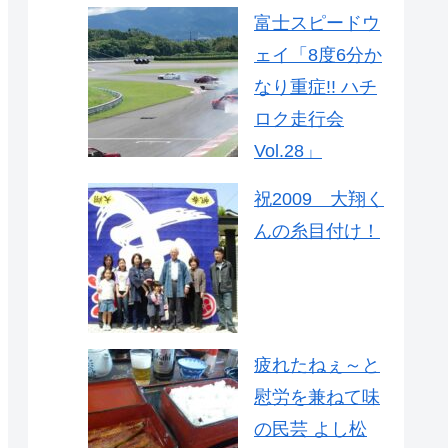
富士スピードウ
ェイ「8度6分か
なり重症!! ハチ
ロク走行会
Vol.28」
祝2009 大翔く
んの糸目付け！
疲れたねぇ～と
慰労を兼ねて味
の民芸 よし松