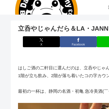
立呑やじゃんだら＆LA・JAN
X
Facebook
はしご酒の二軒目に選んだのは、立呑やじゃんだ
1階が立ち飲み、2階が落ち着いたコの字カウ
最初の一杯は、静岡の名酒・初亀 急冷美酒(￣