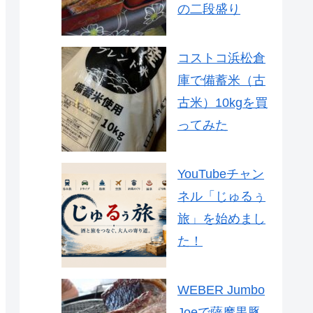
の二段盛り
コストコ浜松倉
庫で備蓄米（古
古米）10kgを買
ってみた
YouTubeチャン
ネル「じゅるぅ
旅」を始めまし
た！
WEBER Jumbo
Joeで薩摩黒豚