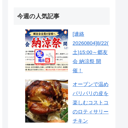
今週の人気記事
[連絡
20260804]8/22(
土)15:00～郷友
会 納涼祭 開
催！
オーブンで温め
パリパリの皮を
楽しむコストコ
のロティサリー
チキン