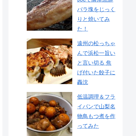
バラ塊をじっく
りと焼いてみ
た！
遠州の松っちゃ
んで浜松一旨い
と言い切る 焦
げ付いた餃子に
轟沈
低温調理＆フラ
イパンで山梨名
物鳥もつ煮を作
ってみた