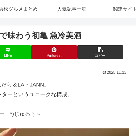
浜松グルメまとめ
人気記事一覧
関連サイ
Nで味わう初亀 急冷美酒
LINE
Pinterest
コピー
2025.11.13
ら＆LA・JANN。
ンターというユニークな構成。
￢￣*)じゅるぅ～