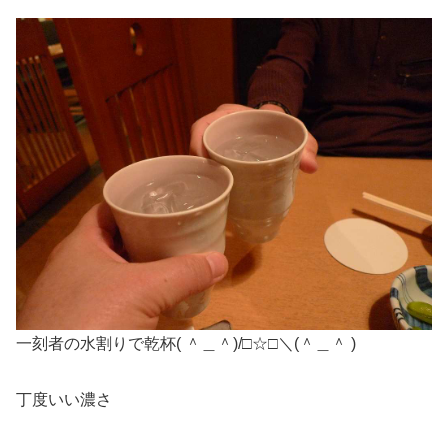
一刻者の水割りで乾杯( ＾＿＾)/□☆□＼(＾＿＾ )
丁度いい濃さ