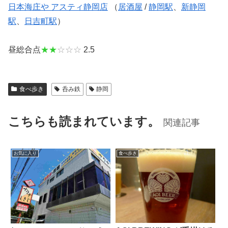
日本海庄や アスティ静岡店
（
居酒屋
/
静岡駅
、
新静岡
駅
、
日吉町駅
）
昼総合点
★★
☆☆☆
2.5
食べ歩き
呑み鉄
静岡
こちらも読まれています。
関連記事
お気に入り
食べ歩き