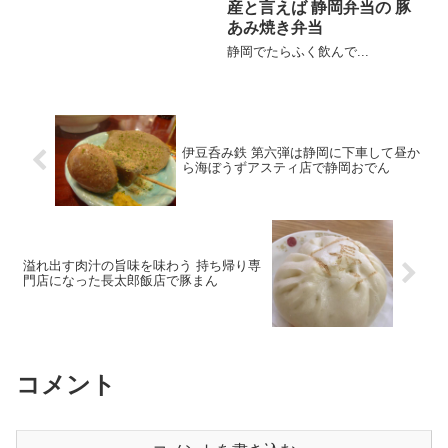
産と言えば 静岡弁当の 豚
あみ焼き弁当
静岡でたらふく飲んで...
伊豆呑み鉄 第六弾は静岡に下車して昼か
ら海ぼうずアスティ店で静岡おでん
溢れ出す肉汁の旨味を味わう 持ち帰り専
門店になった長太郎飯店で豚まん
コメント