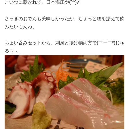
こいつに惹かれて、日本海庄や(^^)v
さっきのおでんも美味しかったが、ちょっと腰を据えて飲
みたいもんね。
ちょい呑みセットから、刺身と揚げ物両方で(￣￢￣*)じゅ
るぅ～