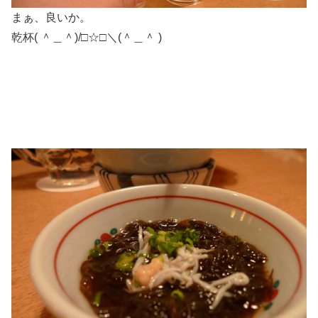
まぁ、良いか。
乾杯( ＾＿＾)/□☆□＼(＾＿＾ )