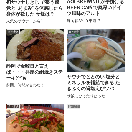
AOI BREWING が手掛ける
初サウナしきじ で整う感
BEER Café で奥深いドイ
覚と“あまみ”を体感したら
ツ風味のアルト
身体が欲した サ飯は？
静岡駅ASTY東館で...
人気のサウナーから“...
食べ歩き
食べ歩き
静岡で金曜日と言え
ば・・・弁慶の網焼きステ
サウナでととのい 塩分と
ーキ(^^)v
ミネラルを補給できる た
前回、時間が合わなく...
きふくの旨塩えびソバ
サ飯にぴったりだった...
食べ歩き
食べ歩き