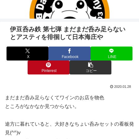
伊豆呑み鉄 第七弾 まだまだ呑み足らない
とアスティを徘徊して日本海庄や
X
Facebook
LINE
Pinterest
コピー
2020.01.28
まだまだ呑み足らなくてワインのお店を物色
ところがなかなか見つからない。
途方に暮れていると、大好きなちょい呑みセットの看板発
見(^^)v