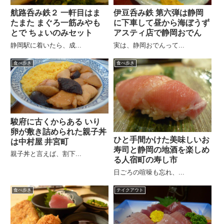
航路呑み鉄２ 一軒目はま
伊豆呑み鉄 第六弾は静岡
たまた まぐろ一筋みやも
に下車して昼から海ぼうず
とで ちょいのみセット
アスティ店で静岡おでん
静岡駅に着いたら、成...
実は、静岡おでんって...
食べ歩き
食べ歩き
駿府に古くからある いり
卵が敷き詰められた親子丼
ひと手間かけた美味しいお
は中村屋 井宮町
寿司と静岡の地酒を楽しめ
親子丼と言えば、割下...
る人宿町の寿し市
日ごろの喧噪も忘れ、...
食べ歩き
テイクアウト