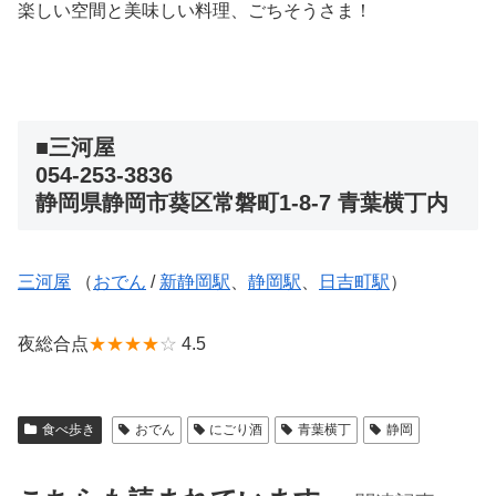
楽しい空間と美味しい料理、ごちそうさま！
■三河屋
054-253-3836
静岡県静岡市葵区常磐町1-8-7 青葉横丁内
三河屋
（
おでん
/
新静岡駅
、
静岡駅
、
日吉町駅
）
夜総合点
★★★★
☆
4.5
食べ歩き
おでん
にごり酒
青葉横丁
静岡