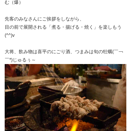
む（爆）
先客のみなさんにご挨拶をしながら、
目の前で展開される「煮る・揚げる・焼く」を楽しもう
(^^)v
大将、飲み物は喜平のにごり酒、つまみは旬の牡蠣(￣￢
￣*)じゅるぅ～