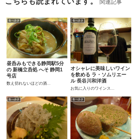
こちらも読まれています。
関連記事
食べ歩き
食べ歩き
昼呑みもできる静岡駅5分
オシャレに美味しいワイン
の 新橋立呑処 へそ 静岡1
を飲める ラ・ソムリエー
号店
ル 長谷川和洋酒
数え切れないほどの酒...
お気に入りのワインス...
食べ歩き
食べ歩き