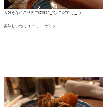
大好きなにごり酒で乾杯( ^_^)／□☆□＼(^_^ )
美味しいねぇ（‾ー‾）ニヤリッ