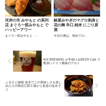
河岸の市 みやもと の系列
鮪屋みやぎのマグロ刺身と
店 まぐろ一筋みやもと で
花の舞 辛口 純米 にごり原
ハッピーアワー
酒
まぐろ一筋みやもと・...
今日の酒は、初めての...
AOI BREWING が手掛けるBEER Café で
奥深いドイツ風味のアルト
ふるさと納税 塩水ウニの美味しさを楽し
めた小川商店乙部工場から直送の塩水ウ
ニ