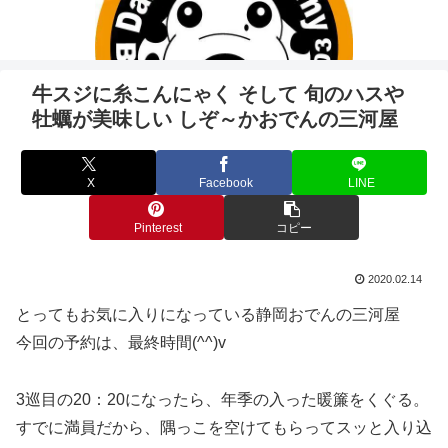
牛スジに糸こんにゃく そして 旬のハスや
牡蠣が美味しい しぞ～かおでんの三河屋
X
Facebook
LINE
Pinterest
コピー
2020.02.14
とってもお気に入りになっている静岡おでんの三河屋
今回の予約は、最終時間(^^)v
3巡目の20：20になったら、年季の入った暖簾をくぐる。
すでに満員だから、隅っこを空けてもらってスッと入り込