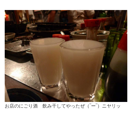
お店のにごり酒 飲み干してやったぜ（‾ー‾）ニヤリッ