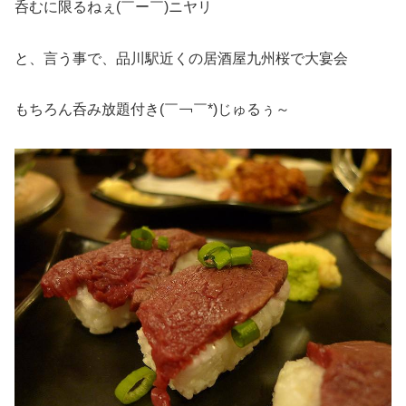
呑むに限るねぇ(￣ー￣)ニヤリ
と、言う事で、品川駅近くの居酒屋九州桜で大宴会
もちろん呑み放題付き(￣￢￣*)じゅるぅ～