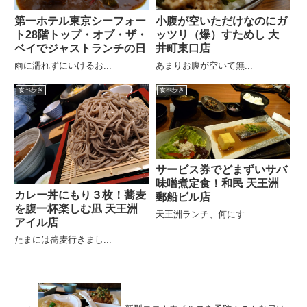
第一ホテル東京シーフォー
小腹が空いただけなのにガ
ト28階トップ・オブ・ザ・
ッツリ（爆）すためし 大
ベイでジャストランチの日
井町東口店
雨に濡れずにいけるお...
あまりお腹が空いて無...
食べ歩き
食べ歩き
サービス券でどまずいサバ
味噌煮定食！和民 天王洲
カレー丼にもり３枚！蕎麦
郵船ビル店
を腹一杯楽しむ凪 天王洲
天王洲ランチ、何にす...
アイル店
たまには蕎麦行きまし...