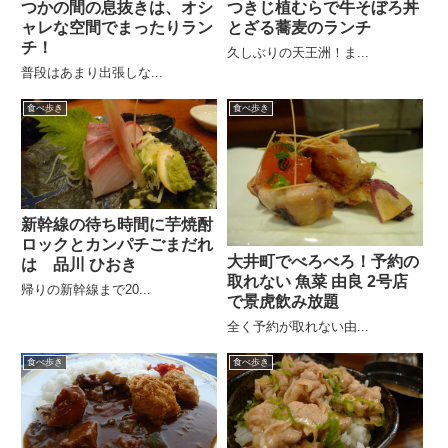
つかの間の息抜きは、オシ
つきじ植むらで牛そぼろ丼
ャレな空間でまったりラン
とざる蕎麦のランチ
チ！
久しぶりの天王洲！ま...
普段はあまり出張しな...
食べ歩き
食べ歩き
新幹線の待ち時間に芋焼酎
ロックとカンパチごまだれ
大井町でべろべろ！予約の
は 品川 ひおき
取れない 魚菜 由良 2号店
帰りの新幹線まで20...
で景虎飲み放題
全く予約が取れない由...
食べ歩き
食べ歩き