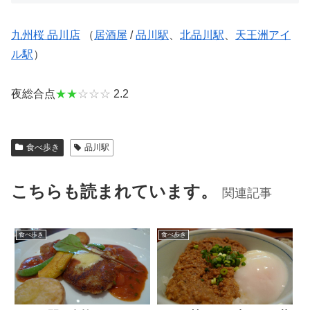
九州桜 品川店
（
居酒屋
/
品川駅
、
北品川駅
、
天王洲アイ
ル駅
）
夜総合点
★★
☆☆☆
2.2
食べ歩き
品川駅
こちらも読まれています。
関連記事
食べ歩き
食べ歩き