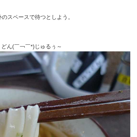
外のスペースで待つとしよう。
ん(￣￢￣*)じゅるぅ～