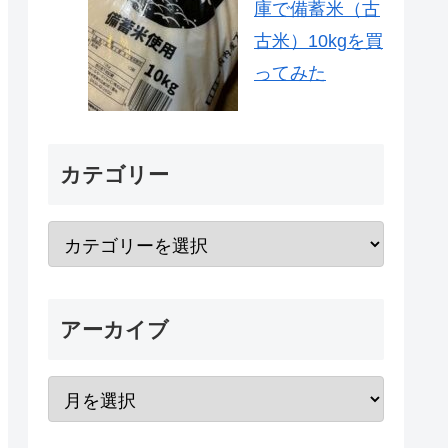
庫で備蓄米（古
古米）10kgを買
ってみた
カテゴリー
アーカイブ