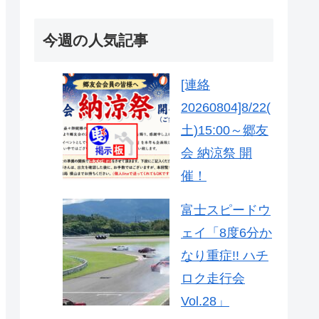
今週の人気記事
[連絡
20260804]8/22(
土)15:00～郷友
会 納涼祭 開
催！
富士スピードウ
ェイ「8度6分か
なり重症!! ハチ
ロク走行会
Vol.28」