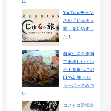
け
YouTubeチャン
ネル「じゅるぅ
旅」を始めまし
た！
自家生産の豚肉
で美味しいトン
テキを食べに都
田の老舗 ヘル
シーポークみつ
い
コストコ浜松倉