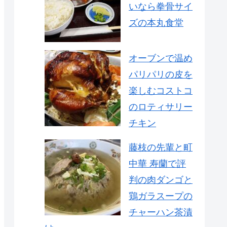
いなら拳骨サイ
ズの本丸食堂
オーブンで温め
パリパリの皮を
楽しむコストコ
のロティサリー
チキン
藤枝の先輩と町
中華 寿蘭で評
判の肉ダンゴと
鶏ガラスープの
チャーハン茶漬