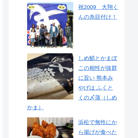
祝2009 大翔く
んの糸目付け！
しめ鯖とかまぼ
この相性が抜群
に旨い 熊本み
やげは ふくと
くの〆蒲（しめ
かま）
浜松で無性にか
ら揚げが食べた