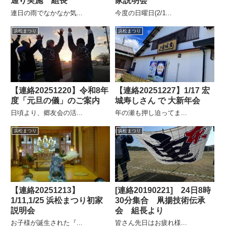
通り実施 組長
家説明会
連日の雨でなかなか気...
今度の日曜日(2/1...
浜松まつり
浜松まつり
【連絡20251220】令和8年
【連絡20251227】1/17 宏
度「元旦の儀」のご案内
城寿しさん で 大新年会
日頃より、郷友会の活...
年の瀬も押し迫ってま...
浜松まつり
浜松まつり
【連絡20251213】
[連絡20190221] 24日8時
1/11,1/25 浜松まつり初家
30分集合 凧揚技術伝承
説明会
会 組長より
お子様が誕生された『...
皆さん先日はお疲れ様...