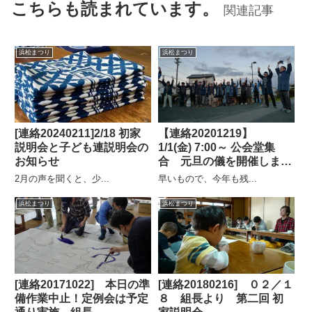
こちらも読まれています。
関連記事
浜松まつり
浜松まつり
[連絡20240211]2/18 初家
【連絡20201219】
説明会と子ども連説明会の
1/1(金) 7:00～ 公会堂集
お知らせ
合 元旦の儀を開催しま
す 事務局長
2月の声を聞くと、少...
早いもので、今年も残...
浜松まつり
浜松まつり
[連絡20171022] 本日の準
[連絡20180216] ０２／１
備作業中止！定例会は予定
８ 組長より 第二回 初