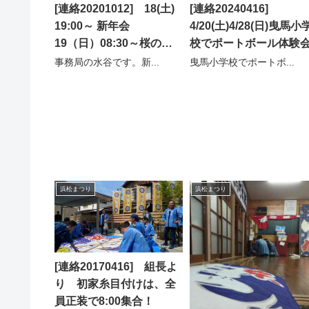
[連絡20201012] 18(土)
[連絡20240416]
19:00～ 新年会
4/20(土)4/28(日)曳馬小
19（日）08:30～桜の枝
校でポートボール体験
切りのお知らせ
事務局の水谷です。新...
曳馬小学校でポートボ...
浜松まつり
浜松まつり
[連絡20170416] 組長よ
り 初家糸目付けは、全
員正装で8:00集合！