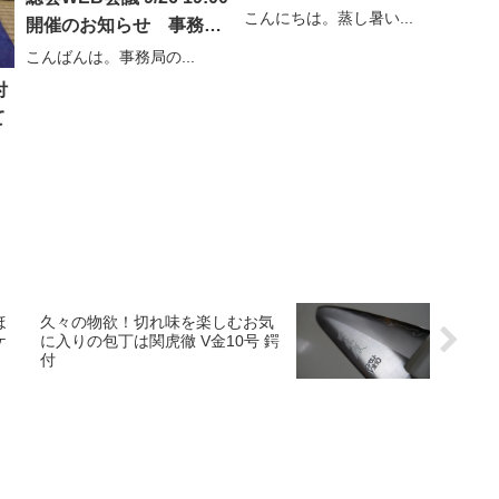
こんにちは。蒸し暑い...
開催のお知らせ 事務局
長
こんばんは。事務局の...
付
て
ほ
久々の物欲！切れ味を楽しむお気
ケ
に入りの包丁は関虎徹 V金10号 鍔
付