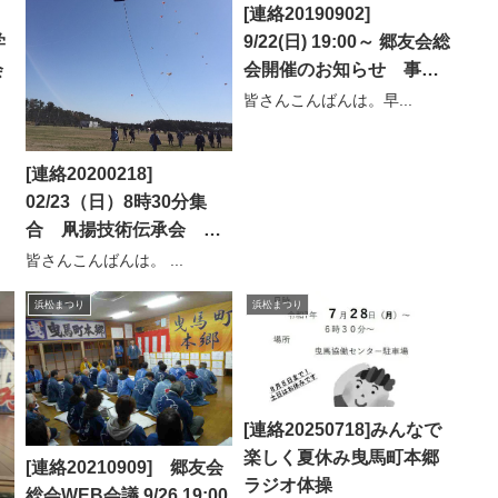
[連絡20190902]
学
9/22(日) 19:00～ 郷友会総
会
会開催のお知らせ 事務
局長
皆さんこんばんは。早...
[連絡20200218]
02/23（日）8時30分集
合 凧揚技術伝承会 組
長より
皆さんこんばんは。 ...
浜松まつり
浜松まつり
[連絡20250718]みんなで
楽しく夏休み曳馬町本郷
[連絡20210909] 郷友会
ラジオ体操
総会WEB会議 9/26 19:00