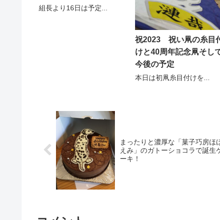
組長より16日は予定...
祝2023 祝い凧の糸目
けと40周年記念凧そし
今後の予定
本日は初凧糸目付けを...
まったりと濃厚な「菓子巧房ほ
えみ」のガトーショコラで誕生
ーキ！