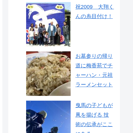
祝2009 大翔く
んの糸目付け！
お墓参りの帰り
道に梅香苑でチ
ャーハン・元祖
ラーメンセット
曳馬の子どもが
凧を揚げる 技
術の伝承がここ