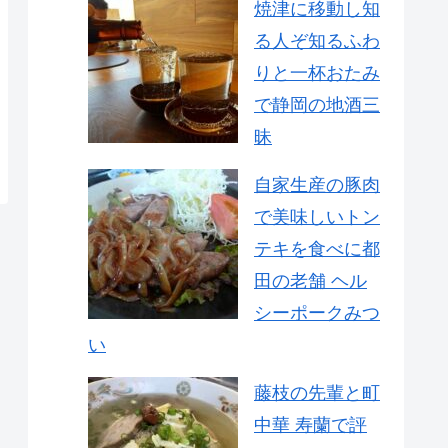
焼津に移動し知
る人ぞ知るふわ
りと一杯おたみ
で静岡の地酒三
昧
自家生産の豚肉
で美味しいトン
テキを食べに都
田の老舗 ヘル
シーポークみつ
い
藤枝の先輩と町
中華 寿蘭で評