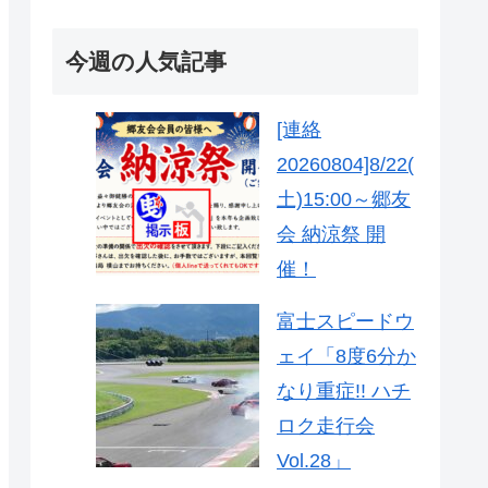
今週の人気記事
[連絡
20260804]8/22(
土)15:00～郷友
会 納涼祭 開
催！
富士スピードウ
ェイ「8度6分か
なり重症!! ハチ
ロク走行会
Vol.28」