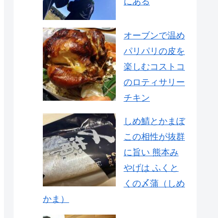
にある
オーブンで温め
パリパリの皮を
楽しむコストコ
のロティサリー
チキン
しめ鯖とかまぼ
この相性が抜群
に旨い 熊本み
やげは ふくと
くの〆蒲（しめ
かま）