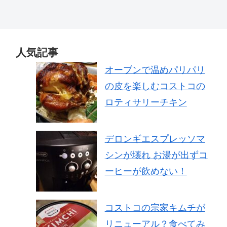
人気記事
オーブンで温めパリパリ
の皮を楽しむコストコの
ロティサリーチキン
デロンギエスプレッソマ
シンが壊れ お湯が出ずコ
ーヒーが飲めない！
コストコの宗家キムチが
リニューアル？食べてみ