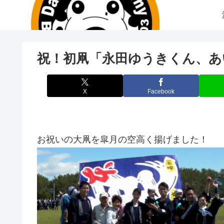
祝！初凧「永田ゆうきくん、あ
X
Facebook
お祝いの大凧を皐月の空高く揚げました！