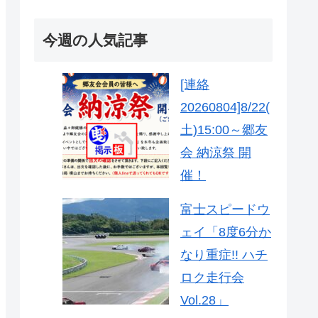
今週の人気記事
[連絡
20260804]8/22(
土)15:00～郷友
会 納涼祭 開
催！
富士スピードウ
ェイ「8度6分か
なり重症!! ハチ
ロク走行会
Vol.28」