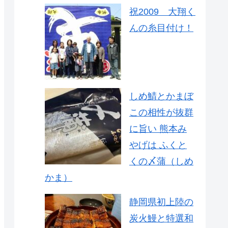
祝2009 大翔く
んの糸目付け！
しめ鯖とかまぼ
この相性が抜群
に旨い 熊本み
やげは ふくと
くの〆蒲（しめ
かま）
静岡県初上陸の
炭火鰻と特選和