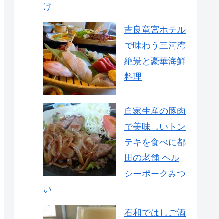
け
吉良竜宮ホテル
で味わう三河湾
絶景と豪華海鮮
料理
自家生産の豚肉
で美味しいトン
テキを食べに都
田の老舗 ヘル
シーポークみつ
い
石和ではしご酒