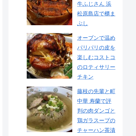
牛ふじさん 浜
松原島店で櫃ま
ぶし
オーブンで温め
パリパリの皮を
楽しむコストコ
のロティサリー
チキン
藤枝の先輩と町
中華 寿蘭で評
判の肉ダンゴと
鶏ガラスープの
チャーハン茶漬